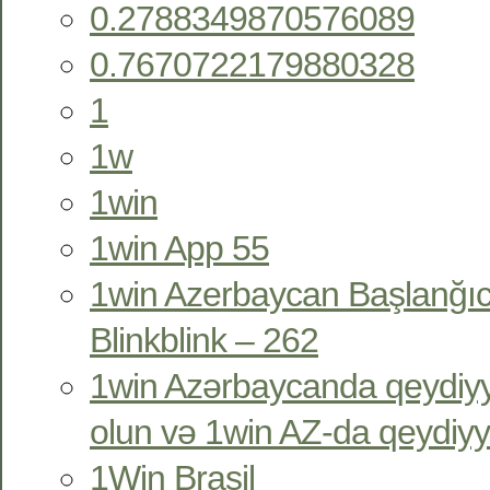
0.2788349870576089
0.7670722179880328
1
1w
1win
1win App 55
1win Azerbaycan Başlanğıc
Blinkblink – 262
1win Azərbaycanda qeydiyy
olun və 1win AZ-da qeydiyy
1Win Brasil