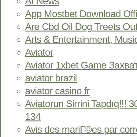
AI News
App Mostbet Download Offi
Are Cbd Oil Dog Treets Ou
Arts & Entertainment, Musi
Aviator
Aviator 1xbet Game Захв
aviator brazil
aviator casino fr
Aviatorun Sirrini Tapdıq!!!
134
Avis des mariГ©es par co