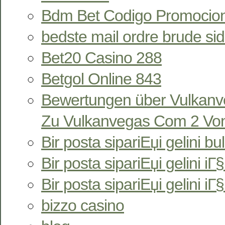
Bdm Bet Codigo Promocion
bedste mail ordre brude si
Bet20 Casino 288
Betgol Online 843
Bewertungen über Vulkan
Zu Vulkanvegas Com 2 Von
Bir posta sipariЕџi gelini bu
Bir posta sipariЕџi gelini iГ§i
Bir posta sipariЕџi gelini iГ
bizzo casino