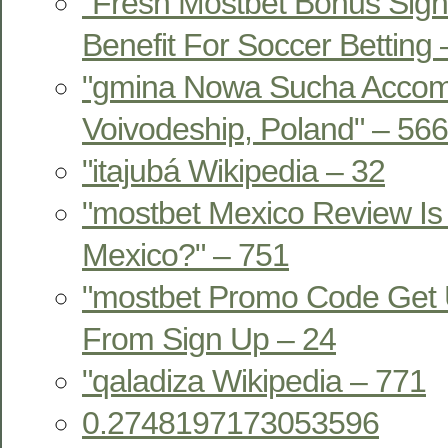
"Fresh Mostbet Bonus Sign
Benefit For Soccer Betting
"gmina Nowa Sucha Acco
Voivodeship, Poland" – 566
"itajubá Wikipedia – 32
"mostbet Mexico Review Is 
Mexico?" – 751
"mostbet Promo Code Get 
From Sign Up – 24
"qaladiza Wikipedia – 771
0.2748197173053596