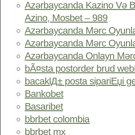
Azərbaycanda Kazino Və B
Azino, Mosbet – 989
Azərbaycanda Mərc Oyunlar
Azərbaycanda Mərc Oyunlar
Azərbaycanda Onlayn Mərc
bÃ¤sta postorder brud webb
bacaklД± posta sipariЕџi gel
Bankobet
Basaribet
bbrbet colombia
bbrbet mx