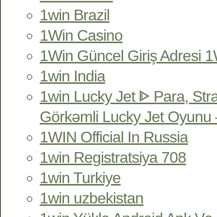
1win Brazil
1Win Casino
1Win Güncel Giriş Adresi 1W
1win India
1win Lucky Jet ᐈ Para, Str
Görkəmli Lucky Jet Oyunu 
1WIN Official In Russia
1win Registratsiya 708
1win Turkiye
1win uzbekistan