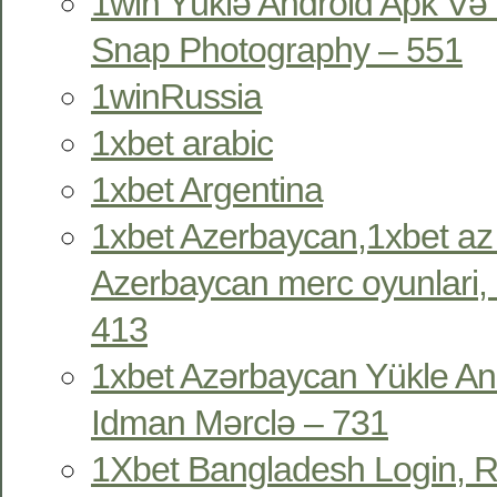
1win Yüklə Android Apk Və 
Snap Photography – 551
1winRussia
1xbet arabic
1xbet Argentina
1xbet Azerbaycan,1xbet az
Azerbaycan merc oyunlari, 
413
1xbet Azərbaycan Yükle An
Idman Mərclə – 731
1Xbet Bangladesh Login, R