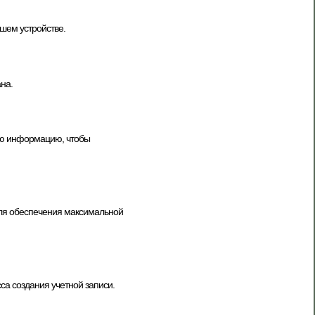
шем устройстве.
на.
ную информацию, чтобы
для обеспечения максимальной
са создания учетной записи.