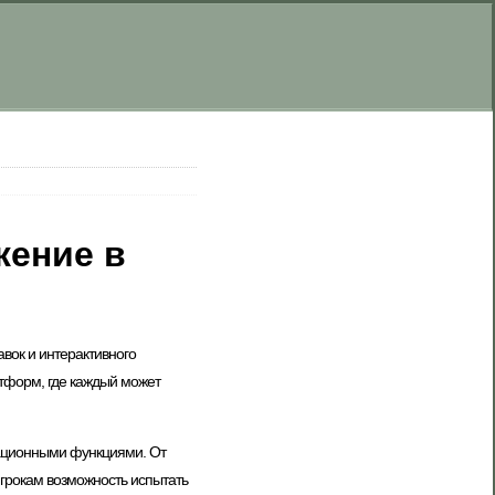
жение в
вок и интерактивного
тформ, где каждый может
вационными функциями. От
игрокам возможность испытать