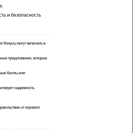
м.
ть и безопасность
 бонусы могут включать в
льные предложения, которые
ьные баллы или
нтирует надежность
овольствие от игрового