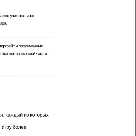
ажно учитывать все
ира.
интерфейс и продуманные
яются неотъемлемой частью
я, каждый из которых
 игру более