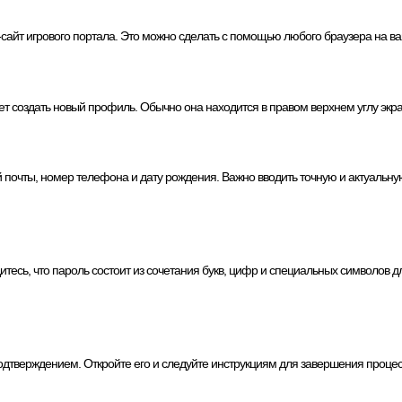
сайт игрового портала. Это можно сделать с помощью любого браузера на ва
ает создать новый профиль. Обычно она находится в правом верхнем углу экра
й почты, номер телефона и дату рождения. Важно вводить точную и актуаль
тесь, что пароль состоит из сочетания букв, цифр и специальных символов 
одтверждением. Откройте его и следуйте инструкциям для завершения процес