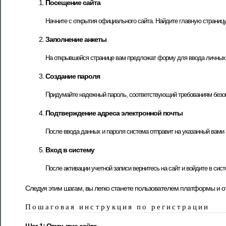
Посещение сайта
Начните с открытия официального сайта. Найдите главную страницу
Заполнение анкеты
На открывшейся странице вам предложат форму для ввода личных 
Создание пароля
Придумайте надежный пароль, соответствующий требованиям безопа
Подтверждение адреса электронной почты
После ввода данных и пароля система отправит на указанный вами 
Вход в систему
После активации учетной записи вернитесь на сайт и войдите в си
Следуя этим шагам, вы легко станете пользователем платформы и о
Пошаговая инструкция по регистрации