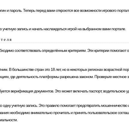
гин и пароль. Теперь перед вами откроются все возможности игрового портала
ю учетную запись и начать наслаждаться игрой на выбранном вами портале.
ателя
обходимо соответствовать определённым критериям. Эти критерии помогают о
ним. В большинстве стран это 18 лет, но в некоторых регионах возрастной по
кциях, где деятельность платформы разрешена законом. Проверьте местное з
уется верификация документов. Это может включать паспорт, водительское у
ко одну учетную запись. Это правило помогает предотвратить мошенничество 
ания необходимо внимательно прочитать и принять пользовательское соглаш
иальности.