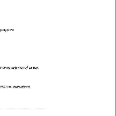
 рождения.
я активации учетной записи.
жности и предложения.