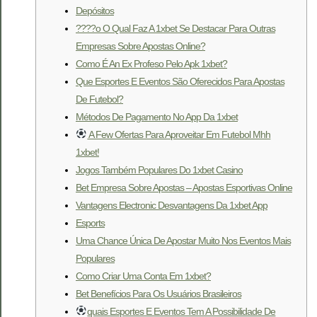
Depósitos
????o O Qual Faz A 1xbet Se Destacar Para Outras
Empresas Sobre Apostas Online?
Como É An Ex Profeso Pelo Apk 1xbet?
Que Esportes E Eventos São Oferecidos Para Apostas
De Futebol?
Métodos De Pagamento No App Da 1xbet
A Few Ofertas Para Aproveitar Em Futebol Mhh
1xbet!
Jogos Também Populares Do 1xbet Casino
Bet Empresa Sobre Apostas – Apostas Esportivas Online
Vantagens Electronic Desvantagens Da 1xbet App
Esports
Uma Chance Única De Apostar Muito Nos Eventos Mais
Populares
Como Criar Uma Conta Em 1xbet?
Bet Benefícios Para Os Usuários Brasileiros
quais Esportes E Eventos Tem A Possibilidade De