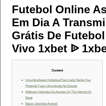
Futebol Online As
Em Dia A Transm
Grátis De Futebo
Vivo 1xbet ᐉ 1xb
Content
Uma Abordagem Individual Para Cada Cliente Que
Pretende Fazer Uma Aposta No Esporte
Melhores Viviendas De Apostas On The Internet Do
Brasil
Baixar 1xbet App Android