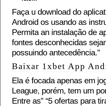
Faça u download do aplicat
Android os usando as instr
Permita an instalação de a
fontes desconhecidas seja
possuindo antecedência.”
Baixar 1xbet App And
Ela é focada apenas em j
League, porém, tem um pon
Entre as” “5 ofertas para t