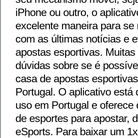
iPhone ou outro, o aplicati
excelente maneira para se 
com as últimas notícias e 
apostas esportivas. Muita
dúvidas sobre se é possível
casa de apostas esportiva
Portugal. O aplicativo está 
uso em Portugal e oferece 
de esportes para apostar, d
eSports. Para baixar um 1