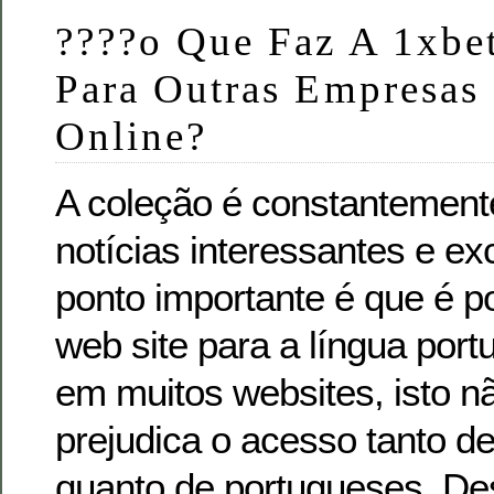
????o Que Faz A 1xbet
Para Outras Empresas
Online?
A coleção é constantement
notícias interessantes e ex
ponto importante é que é po
web site para a língua port
em muitos websites, isto nã
prejudica o acesso tanto de
quanto de portugueses. De