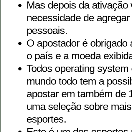
Mas depois da ativação 
necessidade de agregar
pessoais.
O apostador é obrigado 
o país e a moeda exibid
Todos operating system 
mundo todo tem a possib
apostar em também de 
uma seleção sobre mais
esportes.
Este é um dos esportes