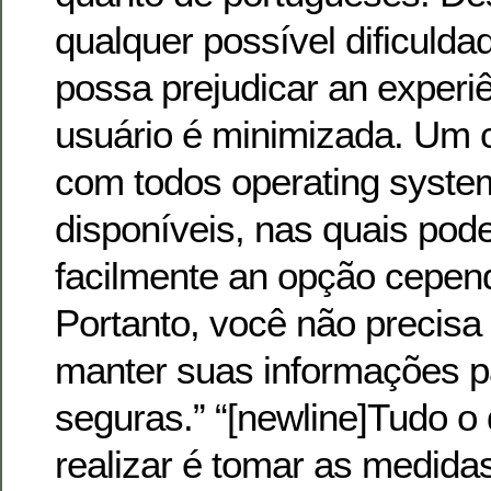
qualquer possível dificuldad
possa prejudicar an experi
usuário é minimizada. Um c
com todos operating syste
disponíveis, nas quais pod
facilmente an opção cepen
Portanto, você não precis
manter suas informações pa
seguras.” “[newline]Tudo o
realizar é tomar as medida