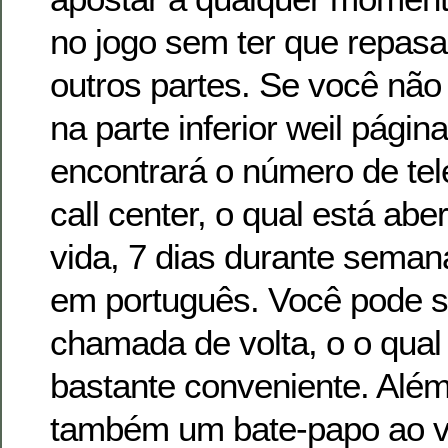
no jogo sem ter que repas
outros partes. Se você não 
na parte inferior weil página
encontrará o número de tel
call center, o qual está abe
vida, 7 dias durante seman
em português. Você pode so
chamada de volta, o o qua
bastante conveniente. Além
também um bate-papo ao vi