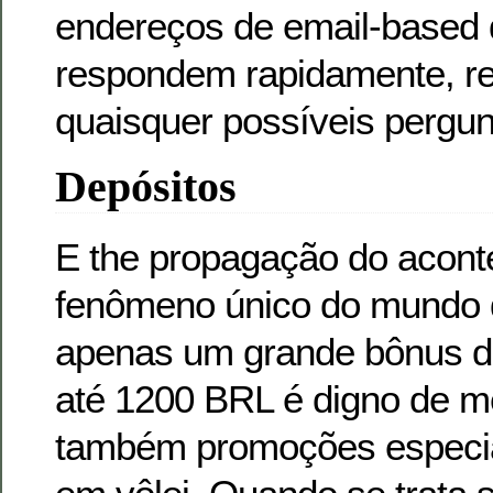
endereços de email-based 
respondem rapidamente, r
quaisquer possíveis pergun
Depósitos
E the propagação do acont
fenômeno único do mundo d
apenas um grande bônus d
até 1200 BRL é digno de m
também promoções especia