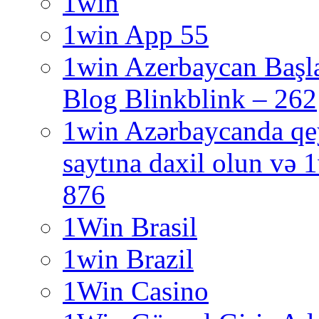
1win
1win App 55
1win Azerbaycan Başl
Blog Blinkblink – 262
1win Azərbaycanda qe
saytına daxil olun və
876
1Win Brasil
1win Brazil
1Win Casino