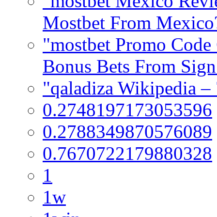
"mostbet Mexico Revie
Mostbet From Mexico
"mostbet Promo Code 
Bonus Bets From Sign
"qaladiza Wikipedia –
0.2748197173053596
0.2788349870576089
0.7670722179880328
1
1w