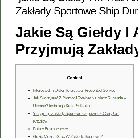
Zakłady Sportowe Ship Durab
Jakie Są Giełdy I 
Przyjmują Zakład
Content
Interested In Order To Get Our Presented Service
Jak Skorzystać Z Promocji Totalbet Na Mecz Rumunia –
Ukraina? Instrukcja Krok Po Kroku”
“przyjmuje Zakłady Sportowe Odpowiedzi Carry Out
Krzyżów”
Polscy Bukmacherzy
Gdzie Można Grać W Zakłady Sportowe?