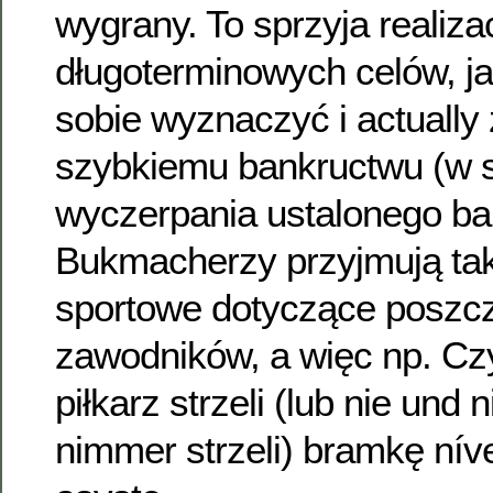
wygrany. To sprzyja realizac
długoterminowych celów, j
sobie wyznaczyć i actually
szybkiemu bankructwu (w 
wyczerpania ustalonego ban
Bukmacherzy przyjmują ta
sportowe dotyczące poszc
zawodników, a więc np. Cz
piłkarz strzeli (lub nie und
nimmer strzeli) bramkę nív