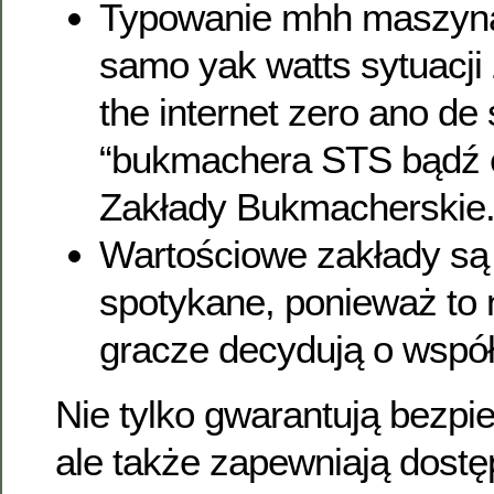
Typowanie mhh maszynac
samo yak watts sytuacji
the internet zero ano de 
“bukmachera STS bądź e
Zakłady Bukmacherskie
Wartościowe zakłady są t
spotykane, ponieważ to 
gracze decydują o wspó
Nie tylko gwarantują bezpi
ale także zapewniają dost