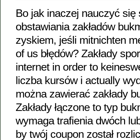
Bo jak inaczej nauczyć się
obstawiania zakładów buk
zyskiem, jeśli mitnichten 
of us błędów? Zakłady spo
internet in order to keines
liczba kursów i actually wy
można zawierać zakłady b
Zakłady łączone to typ buk
wymaga trafienia dwóch lub
by twój coupon został rozl