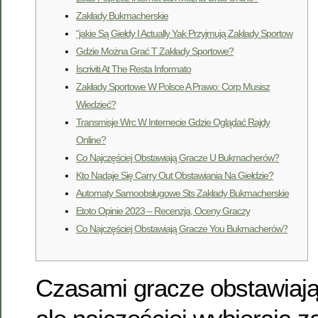
Zakłady Bukmacherskie
“jakie Są Giełdy I Actually Yak Przyjmują Zakłady Sportow
Gdzie Można Grać T Zakłady Sportowe?
Iscriviti At The Resta Informato
Zakłady Sportowe W Polsce A Prawo: Corp Musisz
Wiedzieć?
Transmisje Wrc W Internecie Gdzie Oglądać Rajdy
Online?
Co Najczęściej Obstawiają Gracze U Bukmacherów?
Kto Nadaje Się Carry Out Obstawiania Na Giełdzie?
Automaty Samoobsługowe Sts Zakłady Bukmacherskie
Etoto Opinie 2023 – Recenzja, Oceny Graczy
Co Najczęściej Obstawiają Gracze You Bukmacherów?
Czasami gracze obstawiają