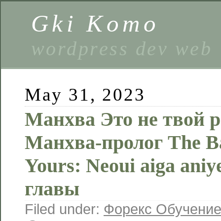
Gki Komo
wordpress dev web
May 31, 2023
Манхва Это не твой 
Манхва-пролог The Ba
Yours: Neoui aiga ani
главы
Filed under:
Форекс Обучени