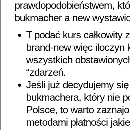
prawdopodobieństwem, któ
bukmacher a new wystawi
T podać kurs całkowity 
brand-new więc iloczyn
wszystkich obstawionyc
“zdarzeń.
Jeśli już decydujemy si
bukmachera, który nie po
Polsce, to warto zaznajo
metodami płatności jakie