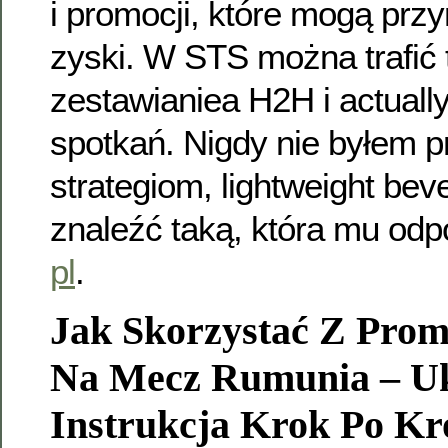
i promocji, które mogą prz
zyski. W STS można trafić 
zestawianiea H2H i actually
spotkań. Nigdy nie byłem 
strategiom, lightweight be
znaleźć taką, która mu od
pl
.
Jak Skorzystać Z Promo
Na Mecz Rumunia – U
Instrukcja Krok Po K