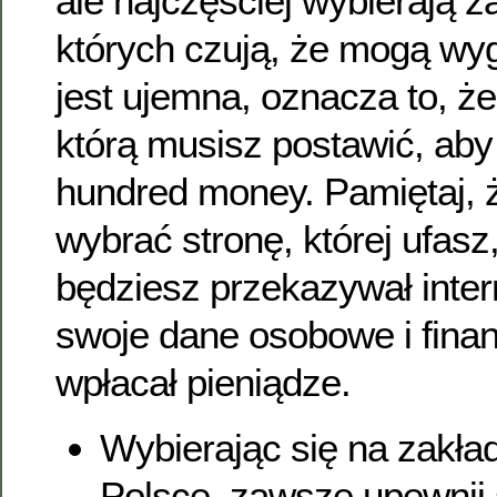
ale najczęściej wybierają 
których czują, że mogą wygr
jest ujemna, oznacza to, że 
którą musisz postawić, aby
hundred money. Pamiętaj, ż
wybrać stronę, której ufas
będziesz przekazywał inter
swoje dane osobowe i fina
wpłacał pieniądze.
Wybierając się na zakła
Polsce, zawsze upewnij 