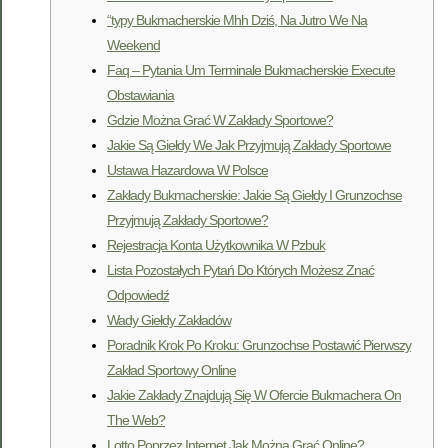
“typy Bukmacherskie Mhh Dziś, Na Jutro We Na
Weekend
Faq – Pytania Um Terminale Bukmacherskie Execute
Obstawiania
Gdzie Można Grać W Zakłady Sportowe?
Jakie Są Giełdy We Jak Przyjmują Zakłady Sportowe
Ustawa Hazardowa W Polsce
Zakłady Bukmacherskie: Jakie Są Giełdy I Grunzochse
Przyjmują Zakłady Sportowe?
Rejestracja Konta Użytkownika W Pzbuk
Lista Pozostałych Pytań Do Których Możesz Znać
Odpowiedź
Wady Giełdy Zakładów
Poradnik Krok Po Kroku: Grunzochse Postawić Pierwszy
Zakład Sportowy Online
Jakie Zakłady Znajdują Się W Ofercie Bukmachera On
The Web?
Lotto Poprzez Internet Jak Można Grać Online?