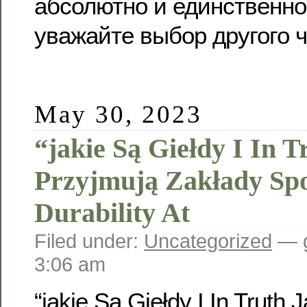
абсолютно и единственно
уважайте выбор другого ч
May 30, 2023
“jakie Są Giełdy I In T
Przyjmują Zakłady Sp
Durability At
Filed under:
Uncategorized
— g
3:06 am
“jakie Są Giełdy I In Truth 