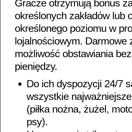
Gracze otrzymują bonus za
określonych zakładów lub o
określonego poziomu w pr
lojalnościowym. Darmowe z
możliwość obstawiania bez 
pieniędzy.
Do ich dyspozycji 24/7 s
wszystkie najważniejsze
(piłka nożna, żużel, mot
psy).