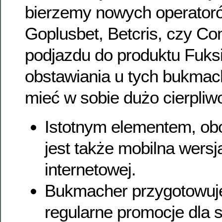
bierzemy nowych operatoró
Goplusbet, Betcris, czy C
podjazdu do produktu Fuks
obstawiania u tych bukmac
mieć w sobie dużo cierpliwo
Istotnym elementem, obo
jest także mobilna wersj
internetowej.
Bukmacher przygotowuj
regularne promocje dla s