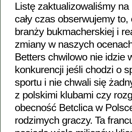
Listę zaktualizowaliśmy na
cały czas obserwujemy to, 
branży bukmacherskiej i r
zmiany w naszych ocenach
Betters chwilowo nie idzie 
konkurencji jeśli chodzi o
sportu i nie chwali się ża
z polskimi klubami czy ro
obecność Betclica w Polsce
rodzimych graczy. Ta fran