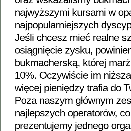
najwyższymi kursami w opar
najpopularniejszych dyscyp
Jeśli chcesz mieć realne s
osiągnięcie zysku, powinie
bukmacherską, której marż
10%. Oczywiście im niższa
więcej pieniędzy trafia do T
Poza naszym głównym zes
najlepszych operatorów, co
prezentujemy jednego orga