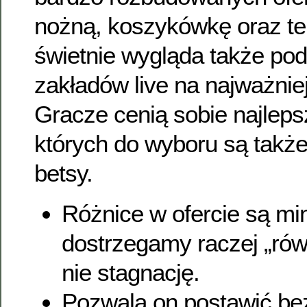
nożną, koszykówkę oraz te
świetnie wygląda także po
zakładów live na najważnie
Gracze cenią sobie najleps
których do wyboru są także
betsy.
Różnice w ofercie są min
dostrzegamy raczej „rów
nie stagnację.
Pozwala on postawić be