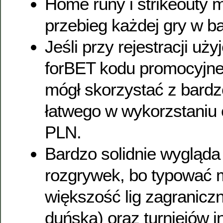
Home runy i strikeouty 
przebieg każdej gry w ba
Jeśli przy rejestracji uż
forBET kodu promocyjne
mógł skorzystać z bardz
łatwego w wykorzstaniu
PLN.
Bardzo solidnie wygląda
rozgrywek, bo typować
większość lig zagranicz
duńską) oraz turniejów 