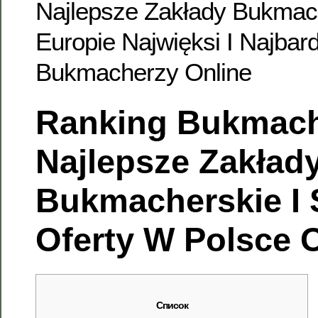
Najlepsze Zakłady Bukmac
Europie Najwięksi I Najbar
Bukmacherzy Online
Ranking Bukmac
Najlepsze Zakład
Bukmacherskie I 
Oferty W Polsce 
Список