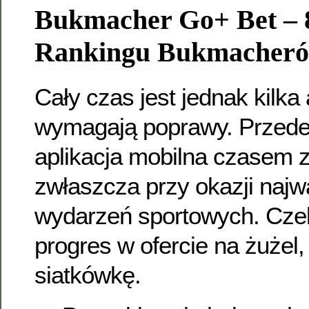
Bukmacher Go+ Bet – 
Rankingu Bukmacherów
Cały czas jest jednak kilka
wymagają poprawy. Przede
aplikacja mobilna czasem 
zwłaszcza przy okazji najw
wydarzeń sportowych. Cze
progres w ofercie na żużel, 
siatkówkę.