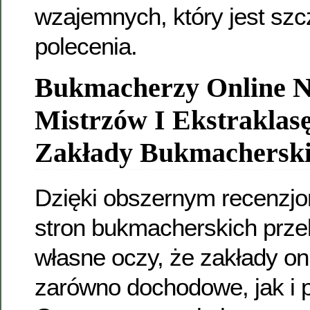
wzajemnych, który jest szc
polecenia.
Bukmacherzy Online N
Mistrzów I Ekstraklas
Zakłady Bukmachersk
Dzięki obszernym recenzjo
stron bukmacherskich prze
własne oczy, że zakłady o
zarówno dochodowe, jak i 