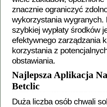
znacznie ograniczyć zdoln
wykorzystania wygranych.
szybkiej wypłaty środków j
efektywnego zarządzania ka
korzystania z potencjalnyc
obstawiania.
Najlepsza Aplikacja N
Betclic
Duża liczba osób chwali so