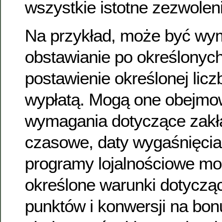
wszystkie istotne zezwolen
Na przykład, może być w
obstawianie po określonych
postawienie określonej lic
wypłatą. Mogą one obejmo
wymagania dotyczące zakła
czasowe, daty wygaśnięcia 
programy lojalnościowe m
określone warunki dotyczą
punktów i konwersji na bo