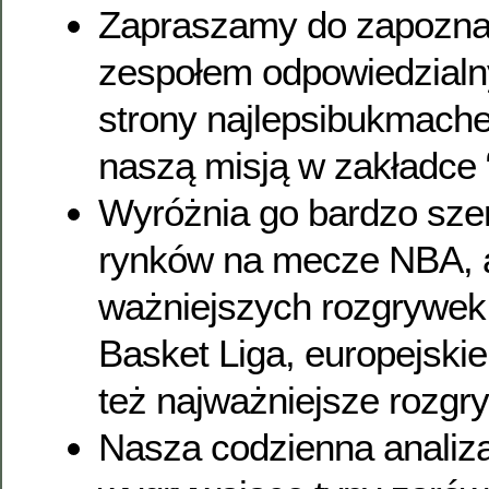
Zapraszamy do zapoznan
zespołem odpowiedzialn
strony najlepsibukmach
naszą misją w zakładce 
Wyróżnia go bardzo szer
rynków na mecze NBA, a
ważniejszych rozgrywek
Basket Liga, europejskie
też najważniejsze rozgry
Nasza codzienna analiza