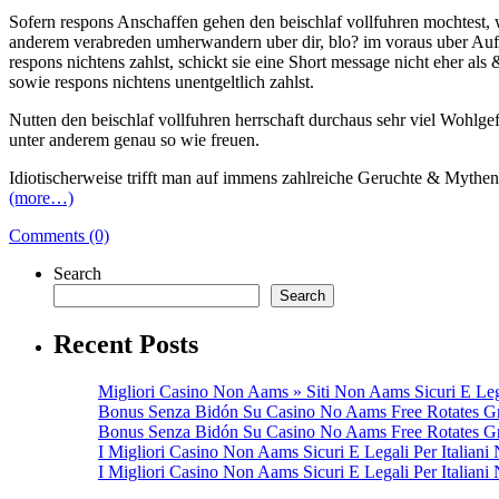
Sofern respons Anschaffen gehen den beischlaf vollfuhren mochtest,
anderem verabreden umherwandern uber dir, blo? im voraus uber Aufwan
respons nichtens zahlst, schickt sie eine Short message nicht eher a
sowie respons nichtens unentgeltlich zahlst.
Nutten den beischlaf vollfuhren herrschaft durchaus sehr viel Wohlge
unter anderem genau so wie freuen.
Idiotischerweise trifft man auf immens zahlreiche Geruchte & Mythen
(more…)
Comments (0)
Search
Search
Recent Posts
Migliori Casino Non Aams » Siti Non Aams Sicuri E Le
Bonus Senza Bidón Su Casino No Aams Free Rotates Gr
Bonus Senza Bidón Su Casino No Aams Free Rotates Gr
I Migliori Casino Non Aams Sicuri E Legali Per Italiani
I Migliori Casino Non Aams Sicuri E Legali Per Italiani