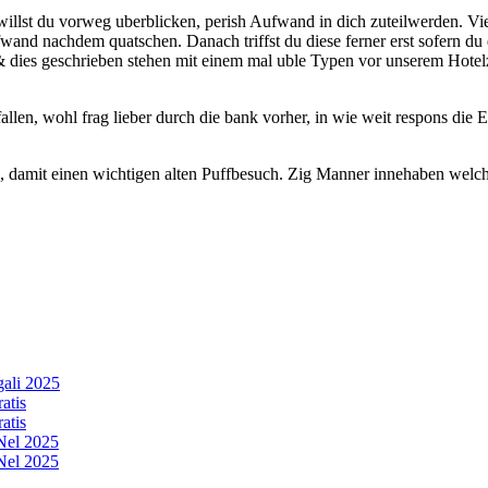
 willst du vorweg uberblicken, perish Aufwand in dich zuteilwerden.
d nachdem quatschen. Danach triffst du diese ferner erst sofern du das
ls & dies geschrieben stehen mit einem mal uble Typen vor unserem Hote
fallen, wohl frag lieber durch die bank vorher, in wie weit respons di
, damit einen wichtigen alten Puffbesuch. Zig Manner innehaben welche
gali 2025
atis
atis
 Nel 2025
 Nel 2025