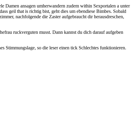
 Viele Damen ansagen umherwandern zudem within Sexportalen a unter
s geil that is richtig bist, geht dies um ebendiese Bimbes. Sobald
lzimmer, nachfolgende die Zaster aufgebraucht dir herausdreschen,
e Ehefrau ruckverguten musst. Dann kannst du dich darauf aufgeben
s Stimmungslage, so die leser einen tick Schlechtes funktionieren.