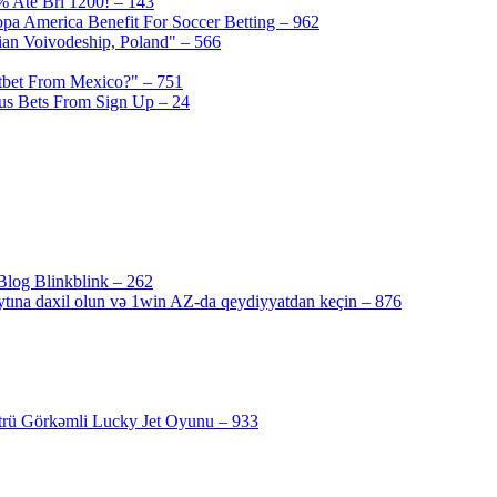
 Até Brl 1200! – 143
pa America Benefit For Soccer Betting – 962
n Voivodeship, Poland" – 566
stbet From Mexico?" – 751
s Bets From Sign Up – 24
log Blinkblink – 262
tına daxil olun və 1win AZ-da qeydiyyatdan keçin – 876
ötrü Görkəmli Lucky Jet Oyunu – 933