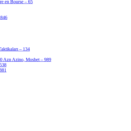
dre en Bourse – 65
 846
aktikaları – 134
0 Azn Azino, Mosbet – 989
 538
 881