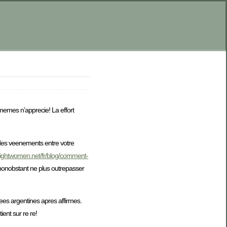
-memes n’apprecie! La effort
e des veenements entre votre
brightwomen.net/fr/blog/comment-
 nonobstant ne plus outrepasser
nees argentines apres affirmes.
ent sur re re!