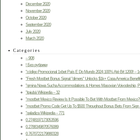
December 2020
November 2020
October 2020
September 2020
July 2020
March 2020
Categories
– 908
! Без рубрики
"código Promocional 1xbet País E Do Mundo 2024 100% Até Brl 1200! – 1
"Fresh Mostbet Bonus Signal "dimers" Unlocks $1k+ Copa America Benefit
"gmina Nowa Sucha Accommodations & Homes Masovian Voivodeship, Po
"itajubá Wikipedia – 32
"mostbet Mexico Review Is It Possible To Bet With Mostbet From Mexico?
"mostbet Promo Code Get Up To $500 Throughout Bonus Bets From Sign 
"qaladiza Wikipedia – 771
0.2748197173053596
0.2788349870576089
0.7670722179880328