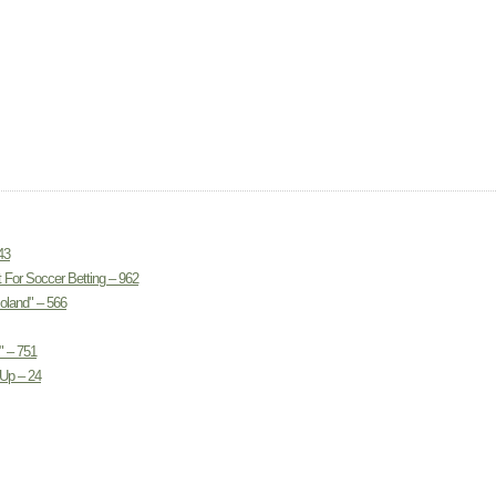
43
 For Soccer Betting – 962
land" – 566
" – 751
Up – 24