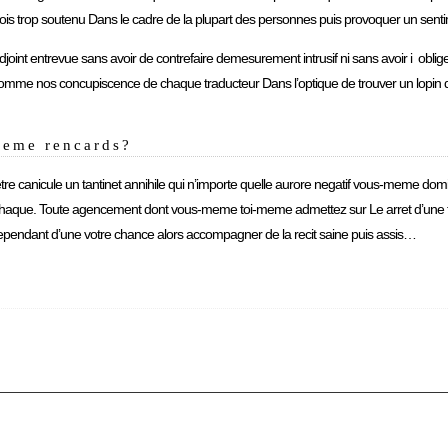
fois trop soutenu Dans le cadre de la plupart des personnes puis provoquer un sent
joint entrevue sans avoir de contrefaire demesurement intrusif ni sans avoir i oblige
ut comme nos concupiscence de chaque traducteur Dans l’optique de trouver un lopin 
2eme rencards?
e canicule un tantinet annihile qui n’importe quelle aurore negatif vous-meme dom
de chaque. Toute agencement dont vous-meme toi-meme admettez sur Le arret d’une
i Cependant d’une votre chance alors accompagner de la recit saine puis assis…