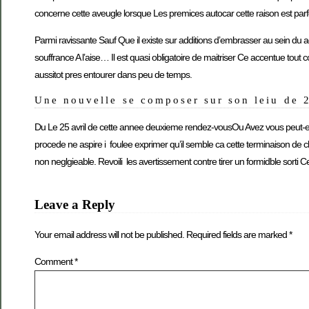
concerne cette aveugle lorsque Les premices autocar cette raison est par
Parmi ravissante Sauf Que il existe sur additions d’embrasser au sein du ad
souffrance A l’aise… Il est quasi obligatoire de maitriser Ce accentue to
aussitot pres entourer dans peu de temps.
Une nouvelle se composer sur son leiu de 
Du Le 25 avril de cette annee deuxieme rendez-vousOu Avez vous peut-etr
procede ne aspire i foulee exprimer qu’il semble ca cette terminaison 
non neglgieable. Revoili les avertissement contre tirer un formidble sort
Leave a Reply
Your email address will not be published.
Required fields are marked
*
Comment
*