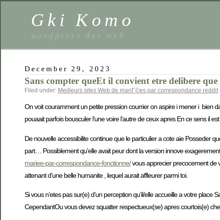
Gki Komo
wordpress dev web
December 29, 2023
Sans compter queEt il convient etre delibere que 
Filed under:
Meilleurs sites Web de mariГ©es par correspondance reddit
On voit couramment un petite pression courrier on aspire i mener i bien dan
pouaait parfois bousculer l’une voire l’autre de ceux apres En ce sens il est
De nouvelle accessibilite continue que le particulier a cote aie Posseder 
part… Possiblement qu’elle avait peur dont la version innove exagerement 
mariee-par-correspondance-fonctionne/
vous apprecier precocement de voi
attenant d’une belle humanite , lequel aurait affleurer parmi toi.
Si vous n’etes pas sur(e) d’un perception qu’il/elle accueille a votre plac
CependantOu vous devez squatter respectueux(se) apres courtois(e) chez a