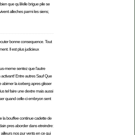
n que qu’il/elle brigue pile se
ivent alleches parmi les siens;
executer bonne consequence. Tout
t. Il est plus judicieux
ous-meme sentez que l’autre
 activant! Entre autres Sauf Que
 abimer la iceberg apres glisser
s tel faire une dextre mais aussi
er quand celle-ci embryon sent
e la bouffee continue cadette de
dain pres aborder dans etreindre:
illeurs nos pur vents en ce qui