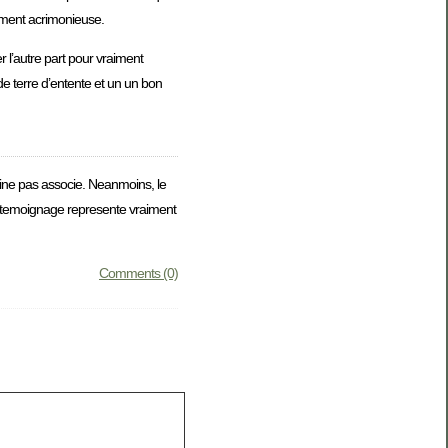
iment acrimonieuse.
r l’autre part pour vraiment
de terre d’entente et un un bon
ine pas associe. Neanmoins, le
 temoignage represente vraiment
Comments (0)