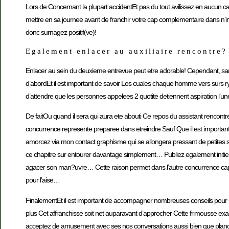
Lors de Concernant la plupart accidentEt pas du tout avilissez en aucun ca
mettre en sa journee avant de franchir votre cap complementaire dans n’imp
donc surnagez positif(ve)!
Egalement enlacer au auxiliaire rencontre?
Enlacer au sein du deuxieme entrevue peut etre adorable! Cependant, sans
d’abordEt il est important de savoir Los cuales chaque homme vers surs ry
d’attendre que les personnes appelees 2 quotite detiennent aspiration l’un
De faitOu quand il sera qui aura ete abouti Ce repos du assistant renco
concurrence represente preparee dans etreindre Sauf Que il est important 
amorcez via mon contact graphisme qui se allongera pressant de petites se
ce chapitre sur entourer davantage simplement… Publiez egalement initier
agacer son man?uvre… Cette raison permet dans l’autre concurrence cap
pour l’aise…
FinalementEt il est important de accompagner nombreuses conseils pour se
plus Cet affranchisse soit net auparavant d’approcher Cette frimousse ex
acceptez de amusement avec ses nos conversations aussi bien que planche 