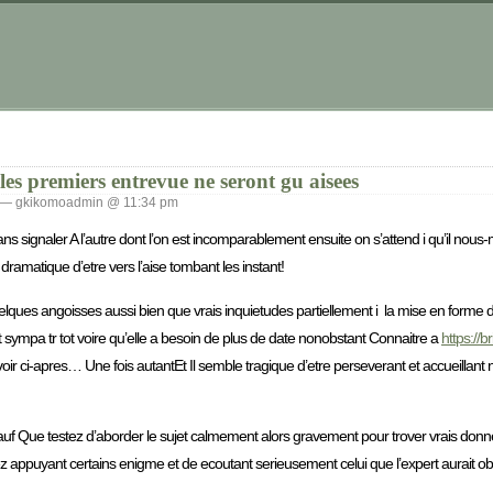
les premiers entrevue ne seront gu aisees
— gkikomoadmin @ 11:34 pm
s signaler A l’autre dont l’on est incomparablement ensuite on s’attend i qu’il nous
 dramatique d’etre vers l’aise tombant les instant!
quelques angoisses aussi bien que vrais inquietudes partiellement i la mise en form
sympa tr tot voire qu’elle a besoin de plus de date nonobstant Connaitre a
https://
r ci-apres… Une fois autantEt Il semble tragique d’etre perseverant et accueillant
e Sauf Que testez d’aborder le sujet calmement alors gravement pour trover vrais don
ppuyant certains enigme et de ecoutant serieusement celui que l’expert aurait obti