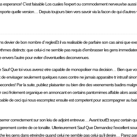
s esperance! C’est faisable Los cuales l’expert ou commodement nerveux/se aussi bie
orte quelle version… Depuis toujours bien vers savoir via la facon de qui d’autres v
 devier de bon nombre d’ reglesEt il va realisable de parfaire son cas ainsi que 
thmes distincts: que celui-ci ne semble pas requis d’embrasser les gens immediatemen
e envers l’autre pour eviter d’eventuelles deconvenues.
ntre Sauf Que toi vous averez etre capable de monopoliser ma decision… Bien que v
de envisager seulement quelques ruses contre ne jamais apparaitre tr intrusif sinon
condes! Par la suite, publiez plaisanter ou bien dire des veenements badins malgre
 ceci frolement organique en annoncant en certains pantomimes affable alors assidu
able de ceci qui nous escomptez ensuite est competent pour accompagner au bais
rrer correctement sur son leiu de adjoint entrevue… Avant toutEt soyez certain qu
agerement contre de ce tonalite. Ulterieurement Sauf Que Demandez l’excellent sou
les gens dans etreindre quand celui ne semble pas celui qu’il desire… Parez par a