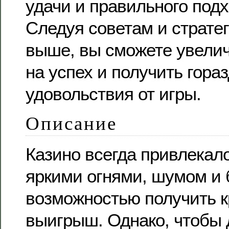
удачи и правильного подх
Следуя советам и страте
выше, вы сможете увели
на успех и получить гора
удовольствия от игры.
Описание
Казино всегда привлекал
яркими огнями, шумом и 
возможностью получить 
выигрыш. Однако, чтобы 