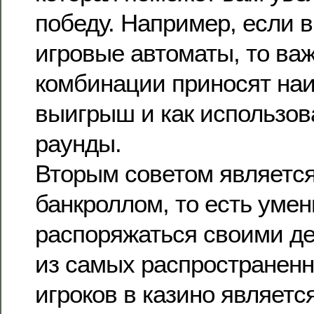
победу. Например, если 
игровые автоматы, то важ
комбинации приносят на
выигрыш и как использов
раунды.
Вторым советом являетс
банкроллом, то есть уме
распоряжаться своими д
из самых распространен
игроков в казино является