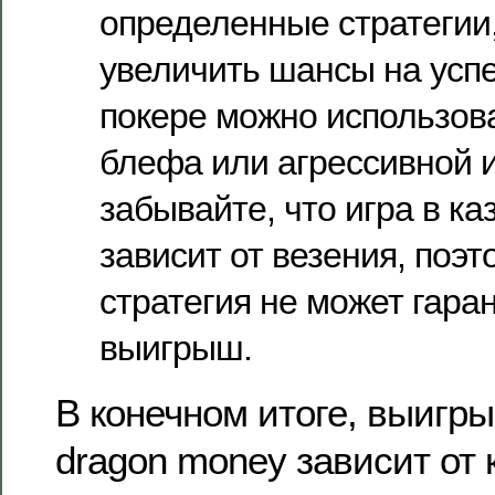
определенные стратегии,
увеличить шансы на успе
покере можно использов
блефа или агрессивной и
забывайте, что игра в ка
зависит от везения, поэт
стратегия не может гара
выигрыш.
В конечном итоге, выигры
dragon money зависит от