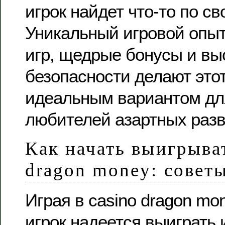
игрок найдет что-то по св
Уникальный игровой опыт
игр, щедрые бонусы и вы
безопасности делают этот
идеальным вариантом дл
любителей азартных разв
Как начать выигрыват
dragon money: советы
Играя в casino dragon mo
игрок надеется выиграть 