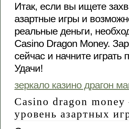
Итак, если вы ищете за
азартные игры и возможн
реальные деньги, необхо
Casino Dragon Money. За
сейчас и начните играть 
Удачи!
зеркало казино драгон ма
Casino dragon money
уровень азартных иг