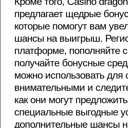
Кроме того, Casino drago
предлагает щедрые бонус
которые помогут вам уве
шансы на выигрыш. Регис
платформе, пополняйте с
получайте бонусные сред
можно использовать для с
внимательными и следите
как они могут предложить
специальные выгодные у
дополнительные шансы н