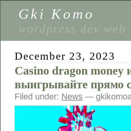
Gki Komo
wordpress dev web
December 23, 2023
Casino dragon money 
выигрывайте прямо 
Filed under:
News
— gkikomoa