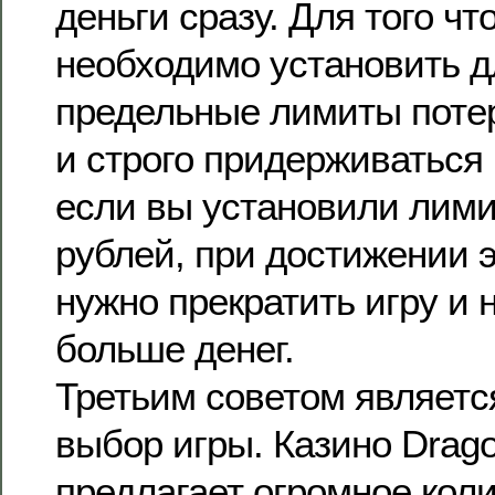
деньги сразу. Для того ч
необходимо установить д
предельные лимиты поте
и строго придерживаться
если вы установили лими
рублей, при достижении 
нужно прекратить игру и 
больше денег.
Третьим советом являет
выбор игры. Казино Drag
предлагает огромное коли