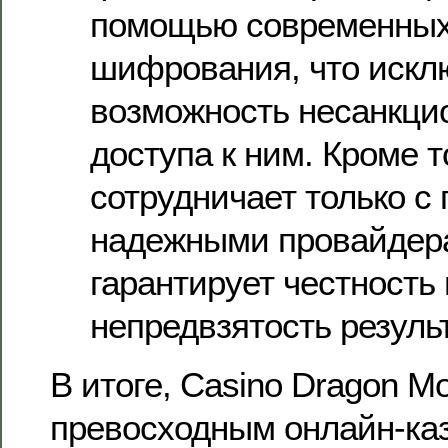
помощью современных
шифрования, что искл
возможность несанкци
доступа к ним. Кроме т
сотрудничает только с
надежными провайдера
гарантирует честность 
непредвзятость резуль
В итоге, Casino Dragon M
превосходным онлайн-каз