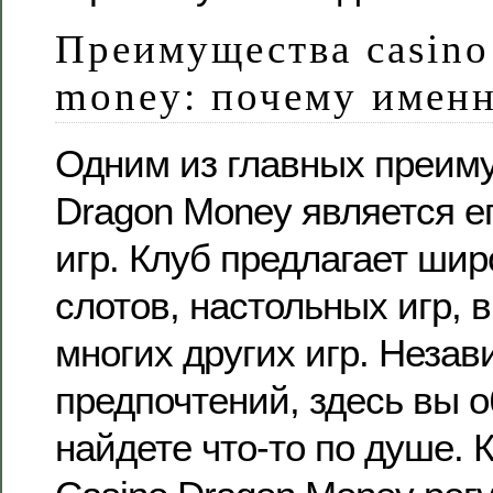
Преимущества casino
money: почему именн
Одним из главных преим
Dragon Money является е
игр. Клуб предлагает ши
слотов, настольных игр, 
многих других игр. Неза
предпочтений, здесь вы 
найдете что-то по душе. К