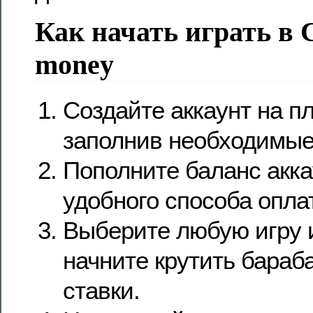
Как начать играть в 
money
Создайте аккаунт на п
заполнив необходимые
Пополните баланс акк
удобного способа опла
Выберите любую игру и
начните крутить бараб
ставки.