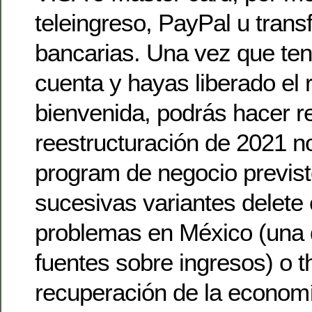
teleingreso, PayPal u trans
bancarias. Una vez que ten
cuenta y hayas liberado el 
bienvenida, podrás hacer ret
reestructuración de 2021 n
program de negocio previst
sucesivas variantes delete 
problemas en México (una d
fuentes sobre ingresos) o th
recuperación de la econom