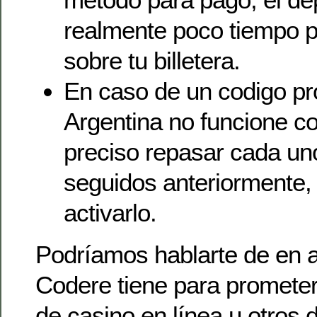
realmente poco tiempo p
sobre tu billetera.
En caso de un codigo p
Argentina no funcione c
preciso repasar cada un
seguidos anteriormente, 
activarlo.
Podríamos hablarte de en a
Codere tiene para prometer
de casino en línea u otros 