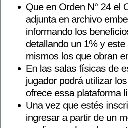
Que en Orden N° 24 el 
adjunta en archivo embe
informando los beneficio
detallando un 1% y este
mismos los que obran e
En las salas físicas de e
jugador podrá utilizar lo
ofrece essa plataforma l
Una vez que estés inscr
ingresar a partir de un m