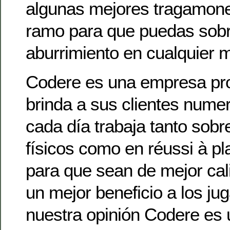
algunas mejores tragamoned
ramo para que puedas sobre
aburrimiento en cualquier
Codere es una empresa pro
brinda a sus clientes nume
cada día trabaja tanto sobr
físicos como en réussi à pl
para que sean de mejor cal
un mejor beneficio a los ju
nuestra opinión Codere es