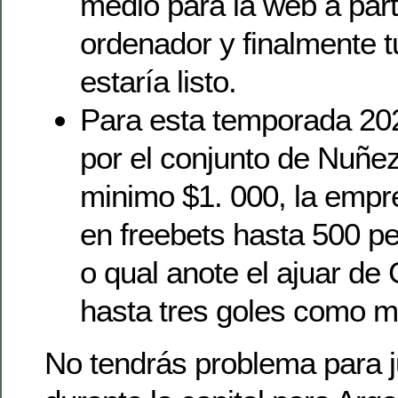
medio para la web a part
ordenador y finalmente 
estaría listo.
Para esta temporada 202
por el conjunto de Nuñe
minimo $1. 000, la empre
en freebets hasta 500 p
o qual anote el ajuar de
hasta tres goles como 
No tendrás problema para j