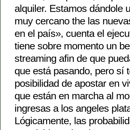
alquiler. Estamos dándole 
muy cercano the las nueva
en el país», cuenta el ejec
tiene sobre momento un be
streaming afin de que pueda
que está pasando, pero sí t
posibilidad de apostar en v
que están en marcha al m
ingresas a los angeles plat
Lógicamente, las probabili