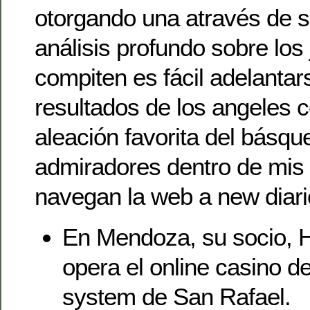
otorgando una através de s
análisis profundo sobre los
compiten es fácil adelantar
resultados de los angeles 
aleación favorita del básqu
admiradores dentro de mis
navegan la web a new diari
En Mendoza, su socio, 
opera el online casino de
system de San Rafael.