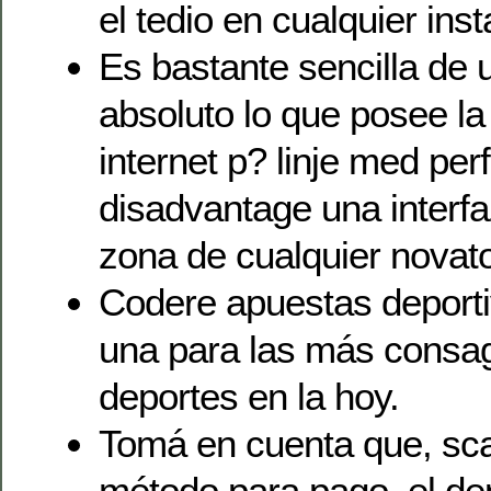
el tedio en cualquier inst
Es bastante sencilla de u
absoluto lo que posee la
internet p? linje med per
disadvantage una interfa
zona de cualquier novato
Codere apuestas deporti
una para las más consa
deportes en la hoy.
Tomá en cuenta que, sc
método para pago, el dep