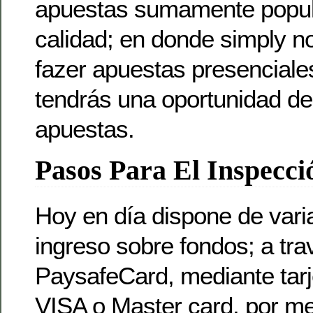
apuestas sumamente popula
calidad; en donde simply n
fazer apuestas presenciales
tendrás una oportunidad de
apuestas.
Pasos Para El Inspecc
Hoy en día dispone de vari
ingreso sobre fondos; a tra
PaysafeCard, mediante tarj
VISA o Master card, por me