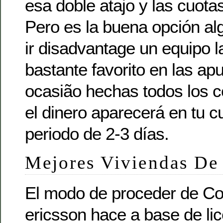
esa doble atajo y las cuota
Pero es la buena opción al
ir disadvantage un equipo l
bastante favorito en las ap
ocasião hechas todos los 
el dinero aparecerá en tu c
periodo de 2-3 días.
Mejores Viviendas De
El modo de proceder de C
ericsson hace a base de lic