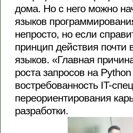
дома. Но с него можно на
языков программирования
непросто, но если справи
принцип действия почти 
языков. «Главная причин
роста запросов на Pytho
востребованность IT-спе
переориентирования кар
разработки.