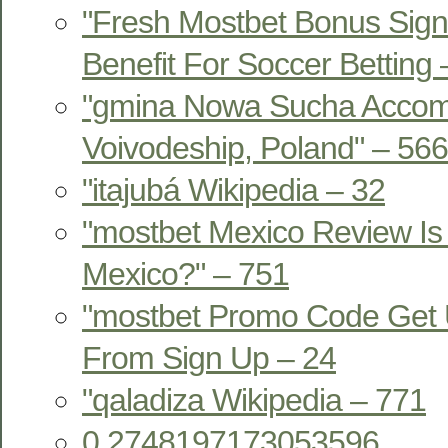
"Fresh Mostbet Bonus Sign
Benefit For Soccer Betting
"gmina Nowa Sucha Acco
Voivodeship, Poland" – 566
"itajubá Wikipedia – 32
"mostbet Mexico Review Is 
Mexico?" – 751
"mostbet Promo Code Get 
From Sign Up – 24
"qaladiza Wikipedia – 771
0.2748197173053596