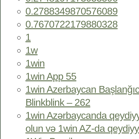
0.2788349870576089
0.7670722179880328
1
1w
1win
1win App 55
1win Azerbaycan Başlanğıc
Blinkblink – 262
1win Azərbaycanda qeydiyy
olun və 1win AZ-da qeydiyy