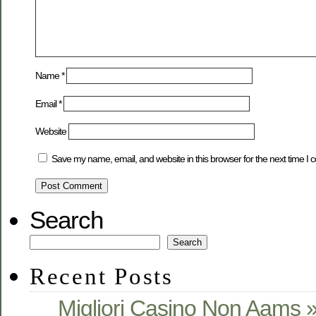
Name
*
Email
*
Website
Save my name, email, and website in this browser for the next time I
Search
Search
Recent Posts
Migliori Casino Non Aams »