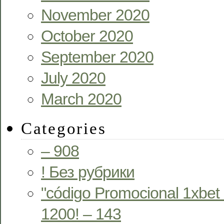
November 2020
October 2020
September 2020
July 2020
March 2020
Categories
– 908
! Без рубрики
"código Promocional 1xbet
1200! – 143