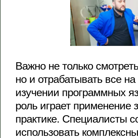
Важно не только смотреть
но и отрабатывать все на 
изучении программных 
роль играет применение 
практике. Специалисты с
использовать комплексны