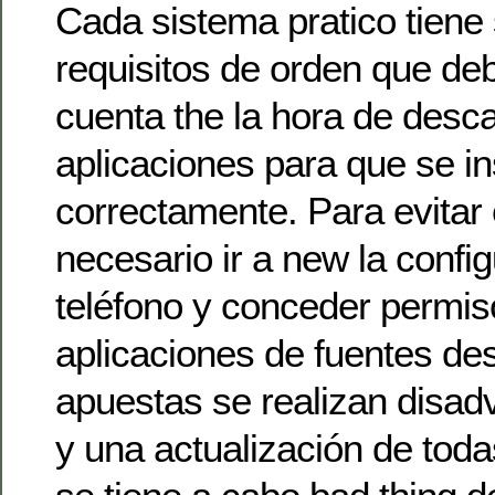
Cada sistema pratico tiene
requisitos de orden que de
cuenta the la hora de desca
aplicaciones para que se in
correctamente. Para evitar 
necesario ir a new la config
teléfono y conceder permis
aplicaciones de fuentes de
apuestas se realizan disadv
y una actualización de toda