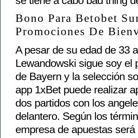
se tiene a cabo bad thing 
Bono Para Betobet S
Promociones De Bien
A pesar de su edad de 33 
Lewandowski sigue soy el p
de Bayern y la selección s
app 1xBet puede realizar a
dos partidos con los angele
delantero. Según los términ
empresa de apuestas será e