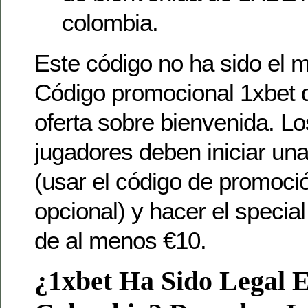
colombia.
Este código no ha sido el m
Código promocional 1xbet q
oferta sobre bienvenida. L
jugadores deben iniciar un
(usar el código de promoci
opcional) y hacer el specia
de al menos €10.
¿1xbet Ha Sido Legal 