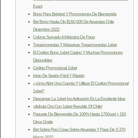
Exact
Bono Para Betobet Y Promociones De Bienvenida
Bet Bono Hasta Clp $150 000 De Apuestas Chile
Diciembre 2022
Cobros Sumado A Métodos De Pago
Tragamonedas Y Máquinas Tragamonedas 1xbet
El Codigo Bono 1xbet Casino Y Muchas Promociones
Disponibles
Código Promocional 1xbet
Inicio De Sesión Fácil Y Rápido
¿cómo Abrir Una Cuenta Y Utilizar El Codigo Promocional
1xbet?
Descargar La 1xbet Ios Aplicación Es La Excelente Idea
¡disfruta Ora Con 1xbet Republic Of Chile!
Paquete De Bienvenida De 100% Hasta 1750usd + 150
Giros Gratis
Bet Sobre Perú Casa Sobre Apuestas Y Pase De S 370
Marzo 2022