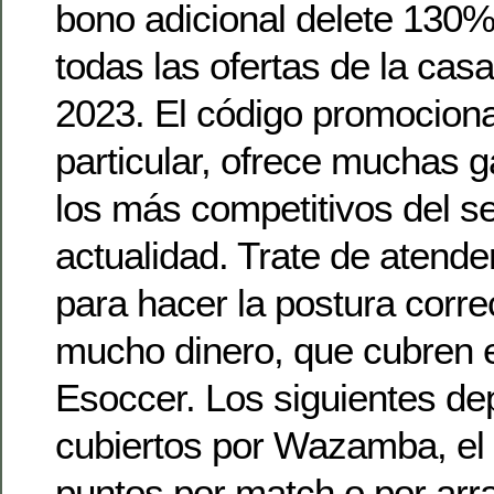
bono adicional delete 130
todas las ofertas de la cas
2023. El código promociona
particular, ofrece muchas g
los más competitivos del se
actualidad. Trate de atend
para hacer la postura corre
mucho dinero, que cubren e
Esoccer. Los siguientes de
cubiertos por Wazamba, el
puntos por match o por arr