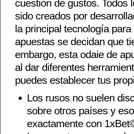
cuestión de gustos. Todos 
sido creados por desarrolla
la principal tecnología para
apuestas se decidan que ti
embargo, esta odaie de ap
al dar diferentes herramie
puedes establecer tus propi
Los rusos no suelen discu
sobre otros países y es
exactamente con 1xBet