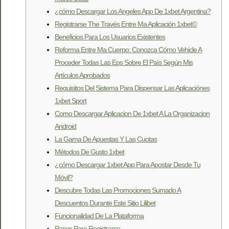
¿cómo Descargar Los Angeles App De 1xbet Argentina?
Registrarse The Través Entre Ma Aplicación 1xbet©
Beneficios Para Los Usuarios Existentes
Reforma Entre Ma Cuerpo: Conozca Cómo Vehicle A
Proceder Todas Las Eps Sobre El País Según Mis
Artículos Aprobados
Requisitos Del Sistema Para Dispensar Las Aplicaciónes
1xbet Sport
Como Descargar Aplicacion De 1xbet A La Organizacion
Android
La Gama De Apuestas Y Las Cuotas
Métodos De Gusto 1xbet
¿cómo Descargar 1xbet App Para Apostar Desde Tu
Móvil?
Descubre Todas Las Promociones Sumado A
Descuentos Durante Este Sitio Lilibet
Funcionalidad De La Plataforma
Pasos Para Registrarse