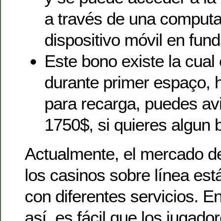
a través de una computa
dispositivo móvil en fun
Este bono existe la cual 
durante primer espaço, 
para recarga, puedes av
1750$, si quieres algun 
Actualmente, el mercado de
los casinos sobre línea es
con diferentes servicios. E
así, es fácil que los jugad