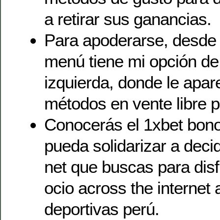
a retirar sus ganancias.
Para apoderarse, desde 
menú tiene mi opción de ‘
izquierda, donde le apar
métodos en vente libre pa
Conocerás el 1xbet bono 
pueda solidarizar a decid
net que buscas para disf
ocio across the internet
deportivas perú.