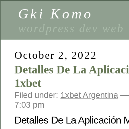
Gki Komo
wordpress dev web
October 2, 2022
Detalles De La Aplicac
1xbet
Filed under:
1xbet Argentina
— 
7:03 pm
Detalles De La Aplicación 