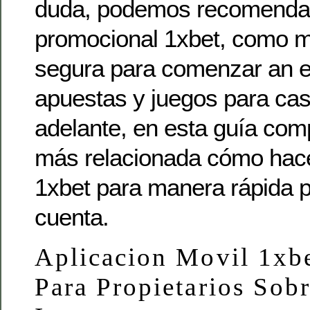
duda, podemos recomendar
promocional 1xbet, como mi
segura para comenzar an e
apuestas y juegos para cas
adelante, en esta guía com
más relacionada cómo hacer
1xbet para manera rápida pr
cuenta.
Aplicacion Movil 1xb
Para Propietarios Sob