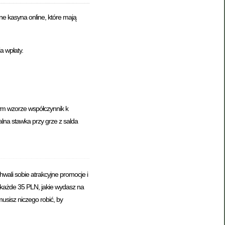
ne kasyna online, które mają
 wpłaty.
ym wzorze współczynnik k
lna stawka przy grze z salda
wali sobie atrakcyjne promocje i
a każde 35 PLN, jakie wydasz na
usisz niczego robić, by