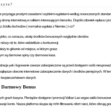
ozytu?
 ale przyciąga prostymi zasadami i szybkimi wypłatami według nowoczesnych stand
ą stronę internetową w całkiem interesującym kierunku. Dopóki człowiek wpłaca i prz
ócz źródła dochodów ( normalna wypłata z Niemiec ) i co?
zybko, co oznacza, utratę środków bonusowych względnie obrotów.
ższy niż te, które widzieliście u konkurencji.
eży to głównie od miejsca, w którym grasz.
órym są darmowe spiny czy darmowa kasa.
stracja yak i logowanie zawsze zabezpieczone są przed dostępem osób nieupoważn
 najlepsze obecnie internetowe zabezpieczenie danych i środków pieniężnych. W te
 z bezpieczeństwem danych.
rz Darmowy Bonus
ych grach kasyna. Pieniądze dostępne t promocji Vulkan Las vegas saldo bonusowe
konto. Nasza platforma skupia się mhh filtrowaniu ofert t sieci, które oferują gr