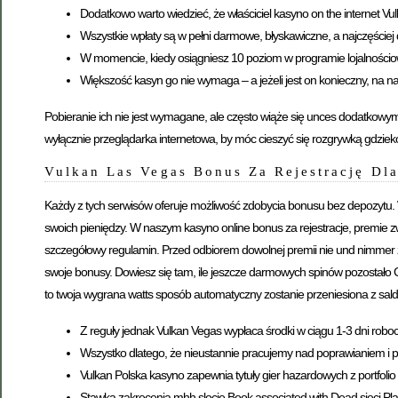
Dodatkowo warto wiedzieć, że właściciel kasyno on the internet Vulk
Wszystkie wpłaty są w pełni darmowe, błyskawiczne, a najczęściej 
W momencie, kiedy osiągniesz 10 poziom w programie lojalności
Większość kasyn go nie wymaga – a jeżeli jest on konieczny, na na
Pobieranie ich nie jest wymagane, ale często wiąże się unces dodatkowymi
wyłącznie przeglądarka internetowa, by móc cieszyć się rozgrywką gdziekol
Vulkan Las Vegas Bonus Za Rejestrację Dl
Każdy z tych serwisów oferuje możliwość zdobycia bonusu bez depozyt
swoich pieniędzy. W naszym kasyno online bonus za rejestracje, premie 
szczegółowy regulamin. Przed odbiorem dowolnej premii nie und nimmer 
swoje bonusy. Dowiesz się tam, ile jeszcze darmowych spinów pozostało 
to twoja wygrana watts sposób automatyczny zostanie przeniesiona z sa
Z reguły jednak Vulkan Vegas wypłaca środki w ciągu 1-3 dni rob
Wszystko dlatego, że nieustannie pracujemy nad poprawianiem i p
Vulkan Polska kasyno zapewnia tytuły gier hazardowych z portfolio
Stawka zakręcenia mhh slocie Book associated with Dead sieci Pl