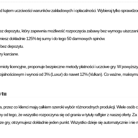
od kątem uczciwości warunków zakładowych i opłacalności. Wybieraj tylko sprawdzo
 depozytu, który zapewnia możliwość rozpoczęcia zabawy bez wymogu uiszczania
staniesz dokładnie 125% tej sumy i do tego 50 darmowych spinów.
 bez depozytu.
y karciane.
ioty licencyjne, proponuje bezpieczne metody płatności i uczciwe gry. W powyższ
 lojalnościowym i wynosi od 3% (Luxur) do nawet 12% (Vulkan). Co ważne, maksyma
ytu
 przez co klienci mają całkiem szeroki wybór różnorodnych produkcji. Wiele osób ch
od tego, że wszystko rozpoczyna się od grania w tytuły raffgier z naszej oferty. Z
gry, otrzymujesz dokładnie jeden punkt. Wszystko dzieje się automatycznie i nie m