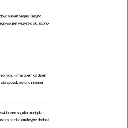
ardów. Vulkan Vegas Kasyno
egrywa jest wszystko ok, alcohol
ionych. Firma ta em co dzień
n oto sposób nie und nimmer
 widoczne są jako pieniądze
aczom bardzo atrakcyjne dodatki