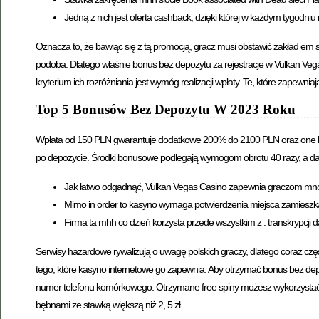
Jedną z nich jest oferta cashback, dzięki której w każdym tygodni
Oznacza to, że bawiąc się z tą promocją, gracz musi obstawić zakład em su
podoba. Dlatego właśnie bonus bez depozytu za rejestracje w Vulkan Ve
kryterium ich rozróżniania jest wymóg realizacji wpłaty. Te, które zapewn
Top 5 Bonusów Bez Depozytu W 2023 Roku
Wpłata od 150 PLN gwarantuje dodatkowe 200% do 2100 PLN oraz one hu
po depozycie. Środki bonusowe podlegają wymogom obrotu 40 razy, a da
Jak łatwo odgadnąć, Vulkan Vegas Casino zapewnia graczom mnó
Mimo in order to kasyno wymaga potwierdzenia miejsca zamieszka
Firma ta mhh co dzień korzysta przede wszystkim z . transkrypcji 
Serwisy hazardowe rywalizują o uwagę polskich graczy, dlatego coraz czę
tego, które kasyno internetowe go zapewnia. Aby otrzymać bonus bez dep
numer telefonu komórkowego. Otrzymane free spiny możesz wykorzystać n
bębnami ze stawką większą niż 2, 5 zł.