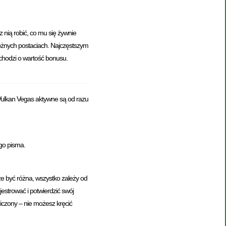
 nią robić, co mu się żywnie
óżnych postaciach. Najczęstszym
 chodzi o wartość bonusu.
ulkan Vegas aktywne są od razu
go pisma.
e być różna, wszystko zależy od
strować i potwierdzić swój
czony – nie możesz kręcić