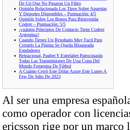
De Up Que No Pasaron Un Filtro
Opinión Relacionada Los Tipos Sobre Apuestas
Y Deportes Disponibles – Puntuación: 4/5
Opinión Sobre Los Bonos Para Bienvenida
Codere – Puntuación: 5/5
¿cuántos Principios De Contacto Tiene Codere
Argentina?
Cuando Tienes Un Resultado Muy Facil Para
Cerrarlo La Página Se Queda Bloqueada
Estafadores
Betnacional, Pagbet Y Estrelabet Patrocinarán
Todas Las Transmisiones De Una Copa Del
Mundo Femenina De Fútbol
A Cuánto Cerró Este Dólar Azure Este Lunes A
Few De Julio De 2023
Al ser una empresa español
como operador con licencias
ericsson rige por un marco l