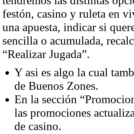
tendremos las distintas opci
festón, casino y ruleta en v
una apuesta, indicar si que
sencilla o acumulada, recalc
“Realizar Jugada”.
Y asi es algo la cual tam
de Buenos Zones.
En la sección “Promocion
las promociones actualiz
de casino.