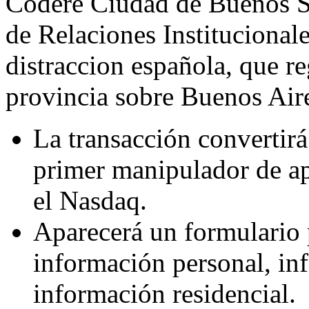
Codere Ciudad de Buenos Su
de Relaciones Institucional
distraccion española, que re
provincia sobre Buenos Aire
La transacción convertirá
primer manipulador de ap
el Nasdaq.
Aparecerá un formulario 
información personal, in
información residencial.