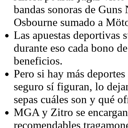
bandas sonoras de Guns 
Osbourne sumado a Möto
Las apuestas deportivas s
durante eso cada bono de
beneficios.
Pero si hay más deportes 
seguro sí figuran, lo dej
sepas cuáles son y qué of
MGA y Zitro se encargan 
recomendables tragamoned