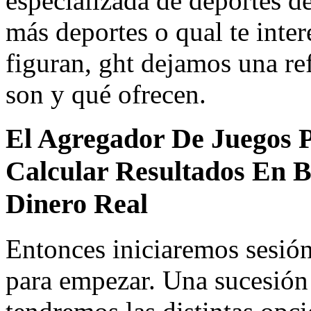
especializada de deportes de
más deportes o qual te inte
figuran, ght dejamos una re
son y qué ofrecen.
El Agregador De Juegos P
Calcular Resultados En 
Dinero Real
Entonces iniciaremos sesión
para empezar. Una sucesión