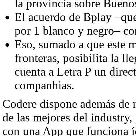
la provincia sobre Buenos
El acuerdo de Bplay –qu
por 1 blanco y negro– co
Eso, sumado a que este m
fronteras, posibilita la l
cuenta a Letra P un direc
companhias.
Codere dispone además de m
de las mejores del industr
con una App que funciona í