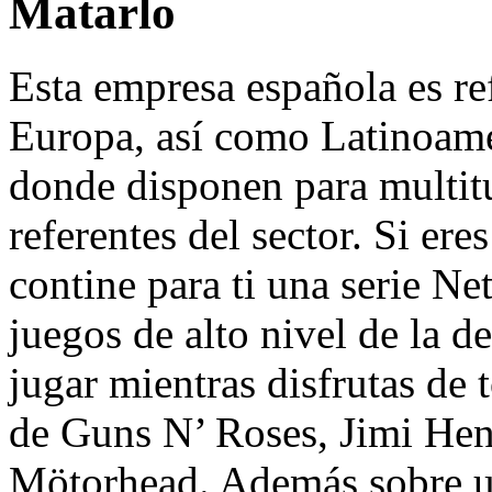
Matarlo
Esta empresa española es re
Europa, así como Latinoam
donde disponen para multitu
referentes del sector. Si er
contine para ti una serie N
juegos de alto nivel de la d
jugar mientras disfrutas de
de Guns N’ Roses, Jimi He
Mötorhead. Además sobre un