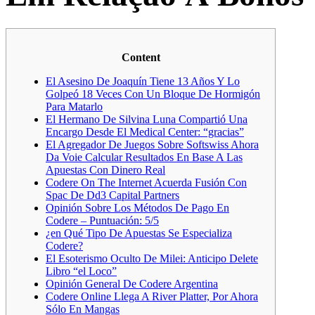
Content
El Asesino De Joaquín Tiene 13 Años Y Lo
Golpeó 18 Veces Con Un Bloque De Hormigón
Para Matarlo
El Hermano De Silvina Luna Compartió Una
Encargo Desde El Medical Center: “gracias”
El Agregador De Juegos Sobre Softswiss Ahora
Da Voie Calcular Resultados En Base A Las
Apuestas Con Dinero Real
Codere On The Internet Acuerda Fusión Con
Spac De Dd3 Capital Partners
Opinión Sobre Los Métodos De Pago En
Codere – Puntuación: 5/5
¿en Qué Tipo De Apuestas Se Especializa
Codere?
El Esoterismo Oculto De Milei: Anticipo Delete
Libro “el Loco”
Opinión General De Codere Argentina
Codere Online Llega A River Platter, Por Ahora
Sólo En Mangas