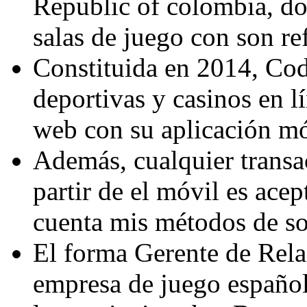
Republic of colombia, do
salas de juego con son ref
Constituida en 2014, Cod
deportivas y casinos en lí
web con su aplicación mó
Además, cualquier transa
partir de el móvil es ace
cuenta mis métodos de so
El forma Gerente de Relac
empresa de juego español