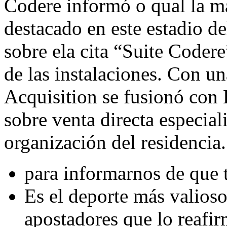
Codere informó o qual la m
destacado en este estadio de
sobre ela cita “Suite Coder
de las instalaciones. Con 
Acquisition se fusionó con
sobre venta directa especia
organización del residencia.
para informarnos de que 
Es el deporte más valioso
apostadores que lo reafi