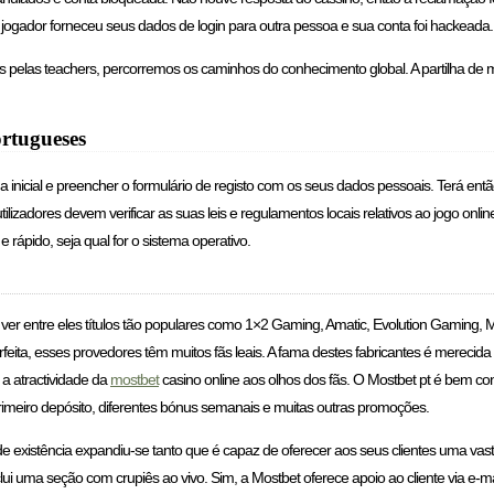
 O jogador forneceu seus dados de login para outra pessoa e sua conta foi hackeada.
 pelas teachers, percorremos os caminhos do conhecimento global. A partilha de 
ortugueses
a inicial e preencher o formulário de registo com os seus dados pessoais. Terá entã
ilizadores devem verificar as suas leis e regulamentos locais relativos ao jogo onli
 rápido, seja qual for o sistema operativo.
ver entre eles títulos tão populares como 1×2 Gaming, Amatic, Evolution Gaming
ita, esses provedores têm muitos fãs leais. A fama destes fabricantes é merecid
 a atractividade da
mostbet
casino online aos olhos dos fãs. O Mostbet pt é bem c
imeiro depósito, diferentes bónus semanais e muitas outras promoções.
 existência expandiu-se tanto que é capaz de oferecer aos seus clientes uma vas
ui uma seção com crupiês ao vivo. Sim, a Mostbet oferece apoio ao cliente via e-mail