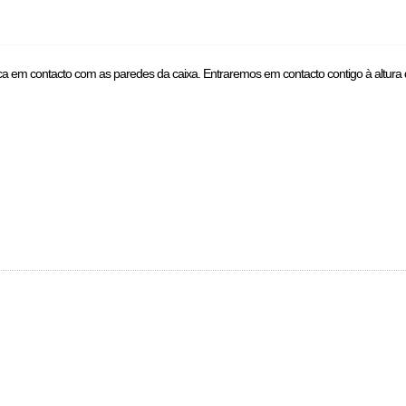
ca em contacto com as paredes da caixa. Entraremos em contacto contigo à altura d