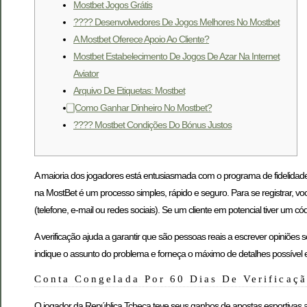
Mostbet Jogos Grátis
???? Desenvolvedores De Jogos Melhores No Mostbet
A Mostbet Oferece Apoio Ao Cliente?
Mostbet Estabelecimento De Jogos De Azar Na Internet
Aviator
Arquivo De Etiquetas: Mostbet
⃣ Сomo Ganhar Dinheiro No Mostbet?
???? Mostbet Condições Do Bónus Justos
A maioria dos jogadores está entusiasmada com o programa de fidelidade,
na MostBet é um processo simples, rápido e seguro. Para se registrar, você
(telefone, e-mail ou redes sociais). Se um cliente em potencial tiver um c
A verificação ajuda a garantir que são pessoas reais a escrever opiniões s
indique o assunto do problema e forneça o máximo de detalhes possível e
Conta Congelada Por 60 Dias De Verificaç
O jogador da República Tcheca teve seus ganhos de apostas esportivas 