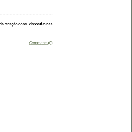
a receção do teu dispositivo nas
Comments (0)