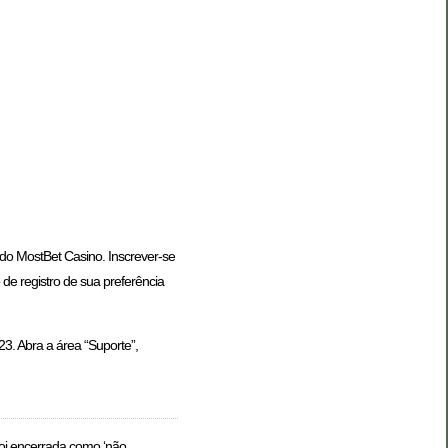
 do MostBet Casino. Inscrever-se
 de registro de sua preferência
23. Abra a área “Suporte”,
foi encerrada como ‘não