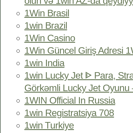
olun və 1win AZ-da qeydiyy
1Win Brasil
1win Brazil
1Win Casino
1Win Güncel Giriş Adresi 1W
1win India
1win Lucky Jet ᐈ Para, Str
Görkəmli Lucky Jet Oyunu 
1WIN Official In Russia
1win Registratsiya 708
1win Turkiye