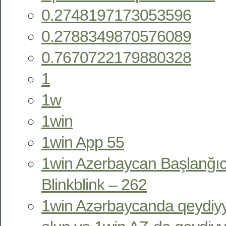
0.2748197173053596
0.2788349870576089
0.7670722179880328
1
1w
1win
1win App 55
1win Azerbaycan Başlanğıc
Blinkblink – 262
1win Azərbaycanda qeydiyy