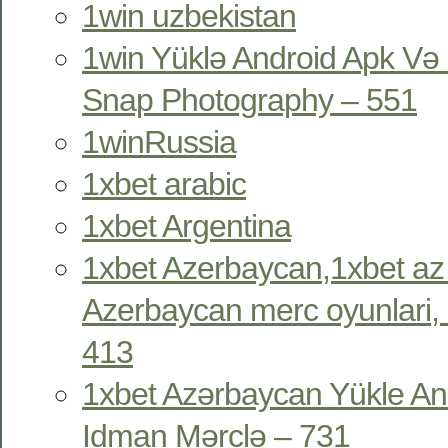
1win uzbekistan
1win Yüklə Android Apk Və 
Snap Photography – 551
1winRussia
1xbet arabic
1xbet Argentina
1xbet Azerbaycan,1xbet az
Azerbaycan merc oyunlari, 
413
1xbet Azərbaycan Yükle An
Idman Mərclə – 731