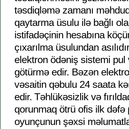
təsdiqləmə zamanı məhdudi
qaytarma üsulu ilə bağlı ola 
istifadəçinin hesabına köçür
çıxarılma üsulundan asılıdır
elektron ödəniş sistemi pul v
götürmə edir. Bəzən elektron
vəsaitin qəbulu 24 saata 
edir. Təhlükəsizlik və fırıld
qorunmaq ötrü ofis ilk dəfə 
oyunçunun şəxsi məlumatlar