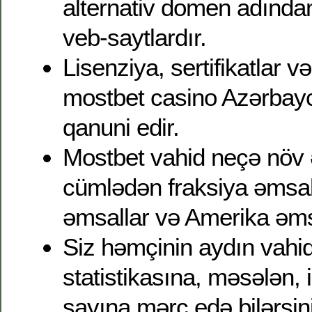
alternativ domen adından
veb-saytlardır.
Lisenziya, sertifikatlar və
mostbet casino Azərbayc
qanuni edir.
Mostbet vahid neçə növ ə
cümlədən fraksiya əmsall
əmsallar və Amerika əmsa
Siz həmçinin aydın vah
statistikasına, məsələn, 
sayına mərc edə bilərsin