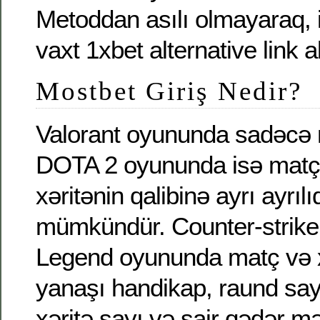
Metoddan asılı olmayaraq,
vaxt 1xbet alternative link 
Mostbet Giriş Nedir?
Valorant oyununda sadəcə m
DOTA 2 oyununda isə matçı
xəritənin qalibinə ayrı ayrı
mümkündür. Counter-strike
Legend oyununda matç və xər
yanaşı handikap, raund say
xəritə sayı və sair qədər m