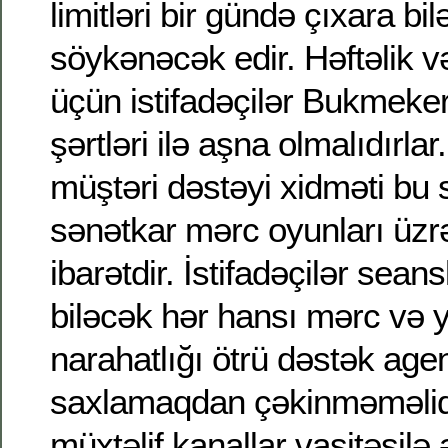
limitləri bir gündə çıxara b
söykənəcək edir. Həftəlik v
üçün istifadəçilər Bukmeke
şərtləri ilə aşna olmalıdırla
müştəri dəstəyi xidməti bu 
sənətkar mərc oyunları üzr
ibarətdir. İstifadəçilər sea
biləcək hər hansı mərc və 
narahatlığı ötrü dəstək agen
saxlamaqdan çəkinməməlidir
müxtəlif kanallar vasitəsil