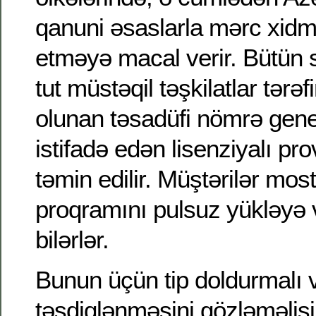
qanuni əsaslarla mərc xidmət
etməyə macal verir. Bütün s
tut müstəqil təşkilatlar tərə
olunan təsadüfi nömrə gene
istifadə edən lisenziyalı pr
təmin edilir. Müştərilər mos
proqramını pulsuz yükləyə 
bilərlər.
Bunun üçün tip doldurmalı
təsdiqlənməsini gözləməlis