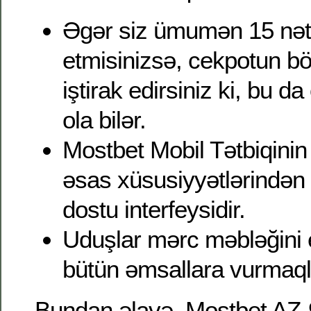
Əgər siz ümumən 15 nət
etmisinizsə, cekpotun b
iştirak edirsiniz ki, bu d
ola bilər.
Mostbet Mobil Tətbiqini
əsas xüsusiyyətlərindən b
dostu interfeysidir.
Uduşlar mərc məbləğini
bütün əmsallara vurmaqla
Bundan əlavə, Mostbet AZ