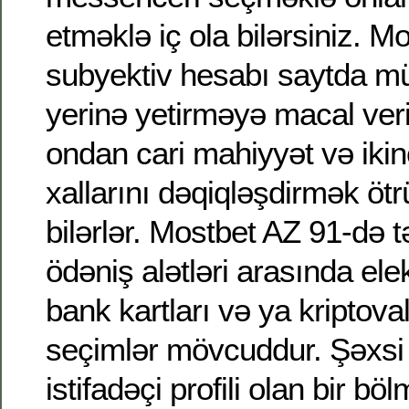
etməklə iç ola bilərsiniz. M
subyektiv hesabı saytda müx
yerinə yetirməyə macal ver
ondan cari mahiyyət və ikin
xallarını dəqiqləşdirmək ötr
bilərlər. Mostbet AZ 91-də 
ödəniş alətləri arasında elek
bank kartları və ya kriptova
seçimlər mövcuddur. Şəxsi
istifadəçi profili olan bir 