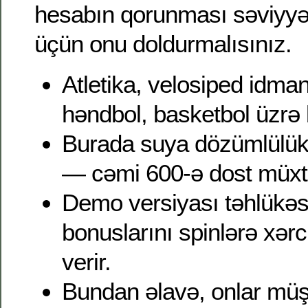
hesabın qorunması səviyyə
üçün onu doldurmalısınız.
Atletika, velosiped idman
həndbol, basketbol üzrə 
Burada suya dözümlülük 
— cəmi 600-ə dost müxtə
Demo versiyası təhlükəs
bonuslarını spinlərə xə
verir.
Bundan əlavə, onlar müşt