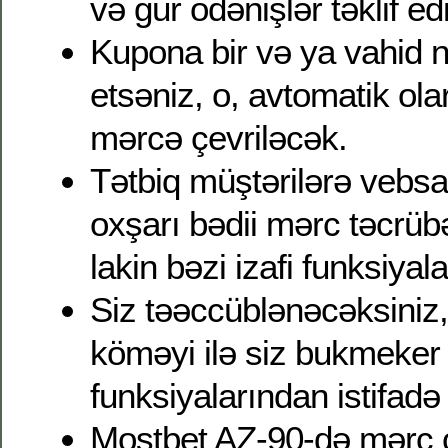
və gur ödənişlər təklif edi
Kupona bir və ya vahid 
etsəniz, o, avtomatik ol
mərcə çevriləcək.
Tətbiq müştərilərə vebsa
oxşarı bədii mərc təcrübə
lakin bəzi izafi funksiyala
Siz təəccüblənəcəksiniz, 
köməyi ilə siz bukmeker 
funksiyalarından istifadə 
Mostbet AZ-90-də mərc o