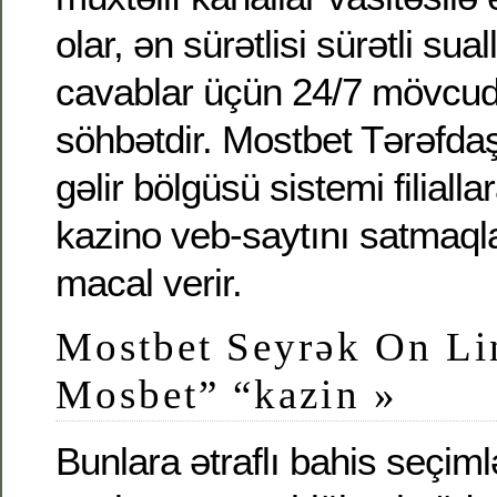
olar, ən sürətlisi sürətli sual
cavablar üçün 24/7 mövcud 
söhbətdir. Mostbet Tərəfda
gəlir bölgüsü sistemi filial
kazino veb-saytını satmaq
macal verir.
Mostbet Seyrək On Li
Mosbet” “kazin »
Bunlara ətraflı bahis seçimlə