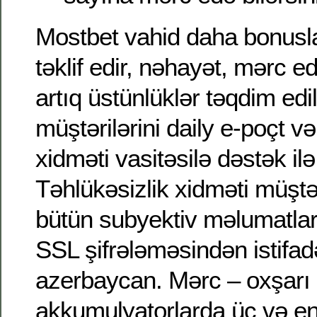
Mostbet vahid daha bonusla
təklif edir, nəhayət, mərc e
artıq üstünlüklər təqdim edi
müştərilərini daily e-poçt v
xidməti vasitəsilə dəstək ilə
Təhlükəsizlik xidməti müştəri
bütün subyektiv məlumatla
SSL şifrələməsindən istifad
azerbaycan. Mərc – oxşarı
akkumulyatorlarda üç və e