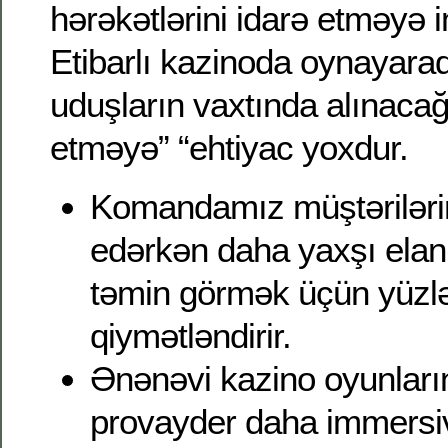
hərəkətlərini idarə etməyə i
Etibarlı kazinoda oynayar
uduşların vaxtında alınac
etməyə” “ehtiyac yoxdur.
Komandamız müştəriləri
edərkən daha yaxşı elan 
təmin görmək üçün yüzl
qiymətləndirir.
Ənənəvi kazino oyunların
provayder daha immersiv