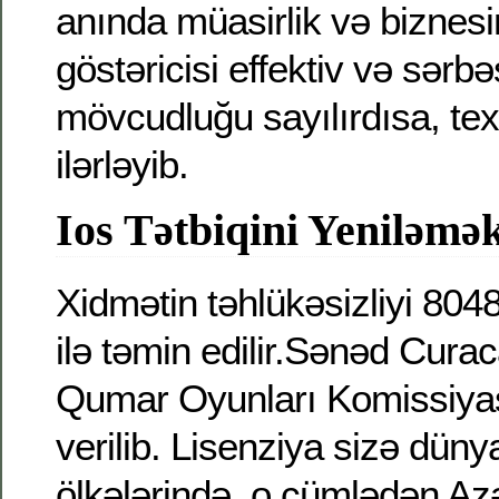
anında müasirlik və biznes
göstəricisi effektiv və sərbə
mövcudluğu sayılırdısa, texn
ilərləyib.
Ios Tətbiqini Yeniləmə
Xidmətin təhlükəsizliyi 804
ilə təmin edilir.Sənəd Cur
Qumar Oyunları Komissiyas
verilib. Lisenziya sizə dün
ölkələrində, o cümlədən A