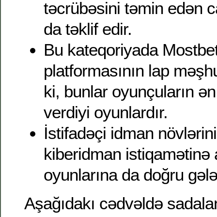
təcrübəsini təmin edən ca
da təklif edir.
Bu kateqoriyada Mostbet
platformasının lap məşhu
ki, bunlar oyunçuların ən
verdiyi oyunlardır.
İstifadəçi idman növlərin
kiberidman istiqamətinə 
oyunlarına da doğru gələ 
Aşağıdakı cədvəldə sadala