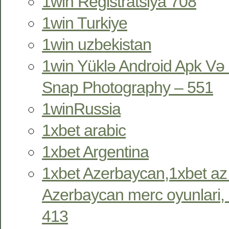
1win Registratsiya 708
1win Turkiye
1win uzbekistan
1win Yüklə Android Apk Və 
Snap Photography – 551
1winRussia
1xbet arabic
1xbet Argentina
1xbet Azerbaycan,1xbet az
Azerbaycan merc oyunlari, 
413