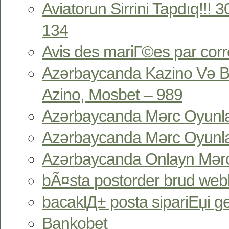
Aviatorun Sirrini Tapdıq!!!
134
Avis des mariГ©es par co
Azərbaycanda Kazino Və B
Azino, Mosbet – 989
Azərbaycanda Mərc Oyunlar
Azərbaycanda Mərc Oyunlar
Azərbaycanda Onlayn Mərc
bÃ¤sta postorder brud webb
bacaklД± posta sipariЕџi gel
Bankobet