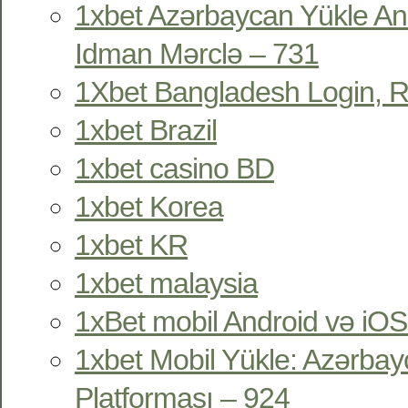
1xbet Azərbaycan Yükle An
Idman Mərclə – 731
1Xbet Bangladesh Login, R
1xbet Brazil
1xbet casino BD
1xbet Korea
1xbet KR
1xbet malaysia
1xBet mobil Android və iOS
1xbet Mobil Yükle: Azərbay
Platforması – 924