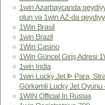
1win Azərbaycanda qeydiyy
olun və 1win AZ-da qeydiyy
1Win Brasil
1win Brazil
1Win Casino
1Win Güncel Giriş Adresi 1W
1win India
1win Lucky Jet ᐈ Para, Str
Görkəmli Lucky Jet Oyunu 
1WIN Official In Russia