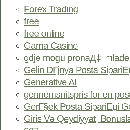
Forex Trading
free
free online
Gama Casino
gdje mogu pronaД‡i mlade
Gelin DГјnya Posta SipariЕџ
Generative AI
gennemsnitspris for en pos
GerГ§ek Posta SipariЕџi Ge
Giris Və Qeydiyyat, Bonus