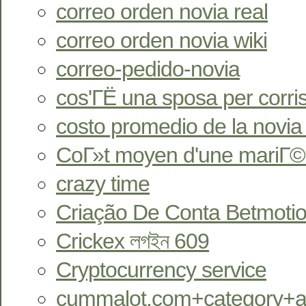
correo orden novia real
correo orden novia wiki
correo-pedido-novia
cos'ГЁ una sposa per corr
costo promedio de la novia
CoГ»t moyen d'une mariГ©
crazy time
Criação De Conta Betmotio
Crickex লগইন 609
Cryptocurrency service
cummalot.com+category+an