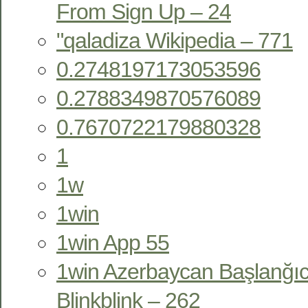
From Sign Up – 24
"qaladiza Wikipedia – 771
0.2748197173053596
0.2788349870576089
0.7670722179880328
1
1w
1win
1win App 55
1win Azerbaycan Başlanğıc
Blinkblink – 262