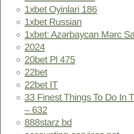
1xbet Oyinlari 186
1xbet Russian
1xbet: Azərbaycan Mərc Sa
2024
20bet Pl 475
22bet
22bet IT
33 Finest Things To Do In T
– 632
888starz bd