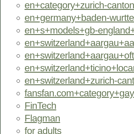
en+category+zurich-canton
en+germany+baden-wurttem
en+s+models+gb-england+
en+switzerland+aargau+aara
en+switzerland+aargau+oftr
en+switzerland+ticino+locar
en+switzerland+zurich-can
fansfan.com+category+ga
FinTech
Flagman
for adults