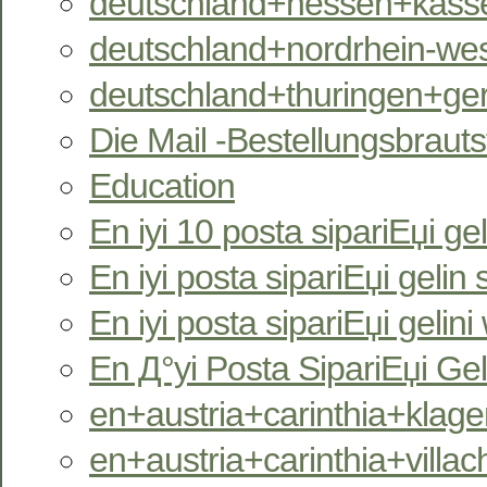
deutschland+hessen+kassel
deutschland+nordrhein-west
deutschland+thuringen+ger
Die Mail -Bestellungsbrauts
Education
En iyi 10 posta sipariЕџi gel
En iyi posta sipariЕџi gelin s
En iyi posta sipariЕџi gelini
En Д°yi Posta SipariЕџi Gel
en+austria+carinthia+klagen
en+austria+carinthia+villac