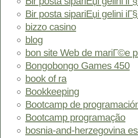
Bir posta sipariЕџi gelini iГ§i
Bir posta sipariЕџi gelini iГ
bizzo casino
blog
bon site Web de mariГ©e 
Bongobongo Games 450
book of ra
Bookkeeping
Bootcamp de programació
Bootcamp programação
bosnia-and-herzegovina esc