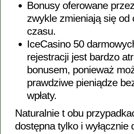
Bonusy oferowane prze
zwykle zmieniają się od 
czasu.
IceCasino 50 darmowych
rejestracji jest bardzo a
bonusem, ponieważ mo
prawdziwe pieniądze be
wpłaty.
Naturalnie t obu przypadkac
dostępna tylko i wyłącznie