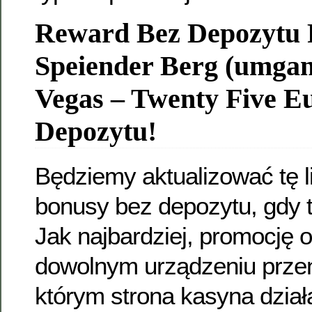
Reward Bez Depozytu 
Speiender Berg (umgan
Vegas – Twenty Five E
Depozytu!
Będziemy aktualizować tę l
bonusy bez depozytu, gdy t
Jak najbardziej, promocję 
dowolnym urządzeniu prze
którym strona kasyna dział