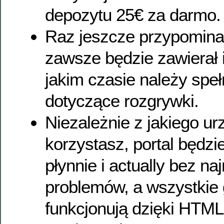
depozytu 25€ za darmo.
Raz jeszcze przypomina
zawsze będzie zawierał 
jakim czasie należy spe
dotyczące rozgrywki.
Niezależnie z jakiego ur
korzystasz, portal będzi
płynnie i actually bez n
problemów, a wszystkie g
funkcjonują dzięki HTML