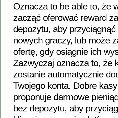
Oznacza to be able to, że 
zacząć oferować reward za 
depozytu, aby przyciągnąć 
nowych graczy, lub może z
ofertę, gdy osiągnie ich wys
Zazwyczaj oznacza to, że 
zostanie automatycznie do
Twojego konta. Dobre kasy
proponuje darmowe pieniądz
bez depozytu, aby przycią