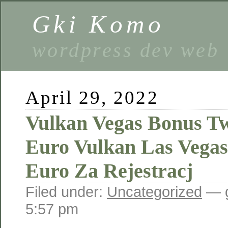
Gki Komo
wordpress dev web
April 29, 2022
Vulkan Vegas Bonus Tw
Euro Vulkan Las Vegas
Euro Za Rejestracj
Filed under:
Uncategorized
— g
5:57 pm