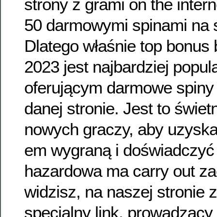
strony z grami on the inter
50 darmowymi spinami na
Dlatego właśnie top bonus
2023 jest najbardziej pop
oferującym darmowe spiny z
danej stronie. Jest to świe
nowych graczy, aby uzyska
em wygraną i doświadczyć 
hazardowa ma carry out za
widzisz, na naszej stronie z
specjalny link, prowadzący