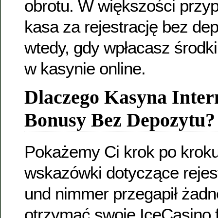
obrotu. W większości prz
kasa za rejestrację bez dep
wtedy, gdy wpłacasz środki
w kasynie online.
Dlaczego Kasyna Inter
Bonusy Bez Depozytu?
Pokażemy Ci krok po krok
wskazówki dotyczące rejest
und nimmer przegapił żadn
otrzymać swoje IceCasino 