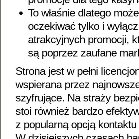
To właśnie dlatego może
oczekiwać tylko i wyłącz
atrakcyjnych promocji, 
są poprzez zaufane mar
Strona jest w pełni licencjo
wspierana przez najnowsze
szyfrujące. Na straży bezp
stoi również bardzo efekty
z popularną opcją kontaktu 
W dzisiejszych czasach ba