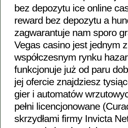
bez depozytu ice online cas
reward bez depozytu a hund
zagwarantuje nam sporo gr
Vegas casino jest jednym z
współczesnym rynku hazar
funkcjonuje już od paru dob
jej ofercie znajdziesz tysią
gier i automatów wrzutowyc
pełni licencjonowane (Curac
skrzydłami firmy Invicta Net