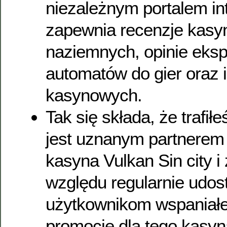
niezależnym portalem in
zapewnia recenzje kasyn
naziemnych, opinie eksp
automatów do gier oraz 
kasynowych.
Tak się składa, że trafiłe
jest uznanym partnere
kasyna Vulkan Sin city i 
względu regularnie udo
użytkownikom wspaniałe
promocje dla tego kasyn