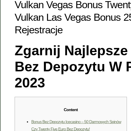
Vulkan Vegas Bonus Twent
Vulkan Las Vegas Bonus 2
Rejestracje
Zgarnij Najlepsz
Bez Depozytu W 
2023
Content
Bonus Bez Depozytu Icecasino – 50 Darmowych Spinów
Czy Twenty Five Euro Bez Depozytu!