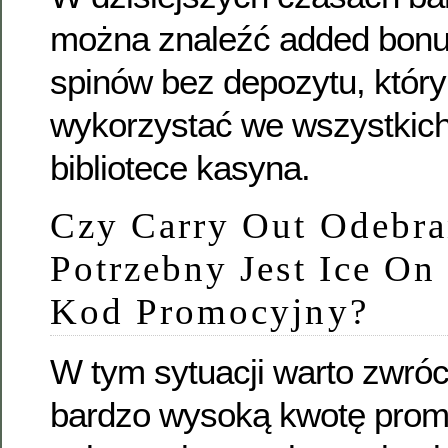
można znaleźć added bon
spinów bez depozytu, któr
wykorzystać we wszystkic
bibliotece kasyna.
Czy Carry Out Odebra
Potrzebny Jest Ice On
Kod Promocyjny?
W tym sytuacji warto zwró
bardzo wysoką kwotę promo