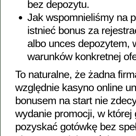
bez depozytu.
Jak wspomnieliśmy na 
istnieć bonus za rejestr
albo unces depozytem, 
warunków konkretnej ofe
To naturalne, że żadna fi
względnie kasyno online 
bonusem na start nie zdec
wydanie promocji, w której
pozyskać gotówkę bez spe