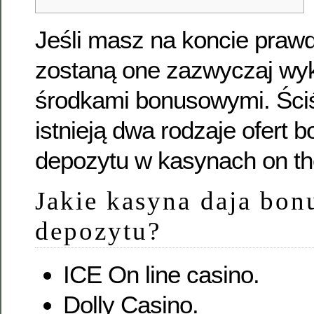
Jeśli masz na koncie prawd
zostaną one zazwyczaj wy
środkami bonusowymi. Ści
istnieją dwa rodzaje ofert
depozytu w kasynach on the
Jakie kasyna daja bon
depozytu?
ICE On line casino.
Dolly Casino.