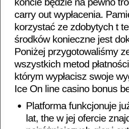
koncie będzie na pewno tr
carry out wypłacenia. Pami
korzystać ze zdobytych t t
środków konieczne jest dok
Poniżej przygotowaliśmy z
wszystkich metod płatności
którym wypłacisz swoje wy
Ice On line casino bonus b
Platforma funkcjonuje ju
lat, the w jej ofercie zna