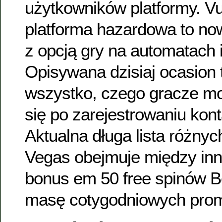
użytkowników platformy. Vul
platforma hazardowa to n
z opcją gry na automatach i
Opisywana dzisiaj ocasion 
wszystko, czego gracze m
się po zarejestrowaniu kont
Aktualna długa lista różny
Vegas obejmuje między in
bonus em 50 free spinów B
masę cotygodniowych promo